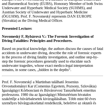
and Baromedical Society (EUBS), Honorary Member of both Swiss
Underwater and Hyperbaric Medical Society (SUHMS), and
Austrian Society of Underwater and Hyperbaric Medicine
(ÖGUHM). Prof. F. Novomeský represents DAN EUROPE
(Slovakia) as the Diving Medical Officer.
Presented Lecture:
Novomeský F, Rybárová V.: The Forensic Investigation of
Diving Fatalities: Principles and Procedures.
Based on practical knowledge, the authors discuss the causes of fatal
accidents in underwater diving, describe the role of forensic experts
in the process of diving fatality investigation, and outline step-by-
step the forensic procedures generally used to elucidate such
underwater tragedies, whose exact medico-legal interpretation
remains, in some cases, „hidden in the depths“.
Prof. F. Novomeský a Martinban található Jessenius
Orvostudományi Kar (Comenius Egyetem, Pozsony, Szlovákia)
Igazságügyi Kórbonctani és Búvárorvosi Tanszékének emeritus
professzora. 1980 óta az Igazságügyi Minisztérium hivatalos
szakértője a búvárbalesetek kivizsgálásában. Több mint 60 éves
személyes búvárgyakorlattal rendelkezik, beleértve az oktatói és