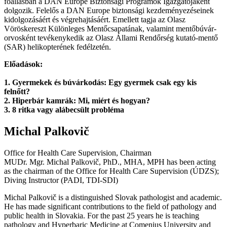
főállásban a DAN Europe Biztonsági Programok Igazgatójaként
dolgozik. Felelős a DAN Europe biztonsági kezdeményezéseinek
kidolgozásáért és végrehajtásáért. Emellett tagja az Olasz
Vöröskereszt Különleges Mentőcsapatának, valamint mentőbúvár-
orvosként tevékenykedik az Olasz Állami Rendőrség kutató-mentő
(SAR) helikopterének fedélzetén.
Előadások:
1. Gyermekek és búvárkodás: Egy gyermek csak egy kis
felnőtt?
2. Hiperbár kamrák: Mi, miért és hogyan?
3. 8 ritka vagy alábecsült probléma
Michal Palkovič
Office for Health Care Supervision, Chairman
MUDr. Mgr. Michal Palkovič, PhD., MHA, MPH has been acting
as the chairman of the Office for Health Care Supervision (ÚDZS);
Diving Instructor (PADI, TDI-SDI)
Michal Palkovič is a distinguished Slovak pathologist and academic.
He has made significant contributions to the field of pathology and
public health in Slovakia. For the past 25 years he is teaching
pathology and Hyperbaric Medicine at Comenius University and