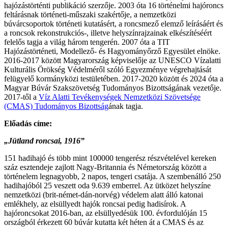
hajózástörténti publikáció szerzője. 2003 óta 16 történelmi hajóroncs
feltárásnak történeti-műszaki szakértője, a nemzetközi
búvárcsoportok történeti kutatásért, a roncsmező elemző leírásáért és
a roncsok rekonstrukciós-, illetve helyszínrajzainak elkészítéséért
felelős tagja a világ három tengerén. 2007 óta a TIT
Hajózástörténeti, Modellező- és Hagyományőrző Egyesület elnöke.
2016-2017 között Magyarország képviselője az UNESCO Vízalatti
Kulturális Örökség Védelméről szóló Egyezménye végrehajtását
felügyelő kormányközi testületében. 2017-2020 között és 2024 óta a
Magyar Búvár Szakszövetség Tudományos Bizottságának vezetője.
2017-től a
Víz Alatti Tevékenységek Nemzetközi Szövetsége
(CMAS) Tudományos Bizottság
ának tagja.
Előadás címe:
„Jütland roncsai, 1916”
151 hadihajó és több mint 100000 tengerész részvételével kereken
száz esztendeje zajlott Nagy-Britannia és Németország között a
történelem legnagyobb, 2 napos, tengeri csatája. A szembenálló 250
hadihajóból 25 veszett oda 9.639 emberrel. Az ütközet helyszíne
nemzetközi (brit-német-dán-norvég) védelem alatt álló katonai
emlékhely, az elsüllyedt hajók roncsai pedig hadisírok. A
hajóroncsokat 2016-ban, az elsüllyedésük 100. évfordulóján 15
országból érkezett 60 búvár kutatta két héten át a CMAS és az