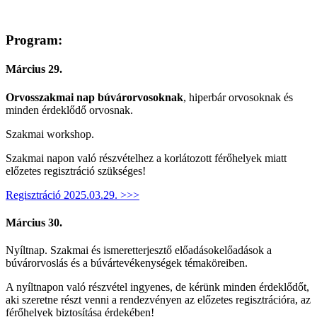
Program:
Március 29.
Orvosszakmai nap búvárorvosoknak
, hiperbár orvosoknak és
minden érdeklődő orvosnak.
Szakmai workshop.
Szakmai napon való részvételhez a korlátozott férőhelyek miatt
előzetes regisztráció szükséges!
Regisztráció 2025.03.29. >>>
Március 30.
Nyíltnap. Szakmai és ismeretterjesztő előadásokelőadások a
búvárorvoslás és a búvártevékenységek témaköreiben.
A nyíltnapon való részvétel ingyenes, de kérünk minden érdeklődőt,
aki szeretne részt venni a rendezvényen az előzetes regisztrációra, az
férőhelyek biztosítása érdekében!