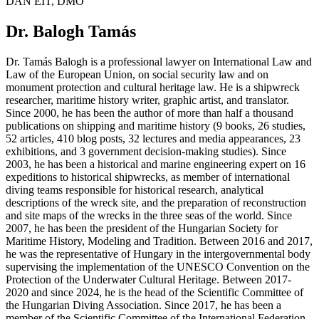
DAN EIT, DMO
Dr. Balogh Tamás
Dr. Tamás Balogh is a professional lawyer on International Law and
Law of the European Union, on social security law and on
monument protection and cultural heritage law. He is a shipwreck
researcher, maritime history writer, graphic artist, and translator.
Since 2000, he has been the author of more than half a thousand
publications on shipping and maritime history (9 books, 26 studies,
52 articles, 410 blog posts, 32 lectures and media appearances, 23
exhibitions, and 3 government decision-making studies). Since
2003, he has been a historical and marine engineering expert on 16
expeditions to historical shipwrecks, as member of international
diving teams responsible for historical research, analytical
descriptions of the wreck site, and the preparation of reconstruction
and site maps of the wrecks in the three seas of the world. Since
2007, he has been the president of the Hungarian Society for
Maritime History, Modeling and Tradition. Between 2016 and 2017,
he was the representative of Hungary in the intergovernmental body
supervising the implementation of the UNESCO Convention on the
Protection of the Underwater Cultural Heritage. Between 2017-
2020 and since 2024, he is the head of the Scientific Committee of
the Hungarian Diving Association. Since 2017, he has been a
member of the Scientific Committee of the International Federation