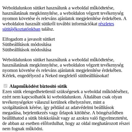
Weboldalunkon sütiket használunk a weboldal működtetése,
használatának megkönnyítése, a weboldalon végzett tevékenység
nyomon követése és releváns ajánlatok megjelenítése érdekében. A
weboldalon használt sütikről további információkat
részletes
sütitájékoztatónkban
találsz.
Elfogadom a javasolt sütiket
Sütibeállítások módosítása
Sütibeállítások módosítása
Weboldalunkon sütiket használunk a weboldal működtetése,
használatának megkönnyítése, a weboldalon végzett tevékenység
nyomon követése és releváns ajánlatok megjelenítése érdekében.
Kérlek, engedélyezd a Neked megfelelő sütibeállításokat!
Alapműködést biztosító sütik
Ezen sütik elengedhetetlenül szükségesek a weboldal működéséhez,
ezért nem kapcsolhatók ki weboldalunkon. Általában csak olyan
tevékenységekre válaszul kerülnek elhelyezésre, mint a
szolgáltatások kérése, így például az adatvédelmi beállítások
megadása, bejelentkezés vagy űrlapok kitöltése. A böngésződben
beállíthatod a sütik blokkolását vagy az azokra való figyelmeztetést,
de abban az esetben előfordulhat, hogy az oldal meghatározott részei
nem fognak működni.