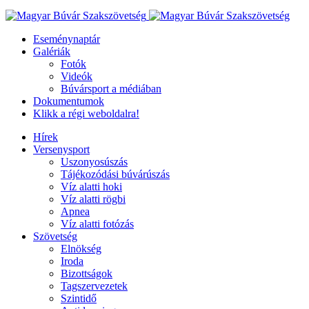
Eseménynaptár
Galériák
Fotók
Videók
Búvársport a médiában
Dokumentumok
Klikk a régi weboldalra!
Hírek
Versenysport
Uszonyosúszás
Tájékozódási búvárúszás
Víz alatti hoki
Víz alatti rögbi
Apnea
Víz alatti fotózás
Szövetség
Elnökség
Iroda
Bizottságok
Tagszervezetek
Szintidő