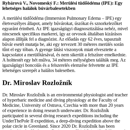
Rybárová V., Novomeský F.: Merülési tüdőödéma (IPE): Egy
lehetséges halálok búvárbalesetekben
A merülési tüdőödéma (Immersion Pulmonary Edema – IPE) egy
életveszélyes állapot, amely búvárokat, úszókat és sznorkelezőket
egyaránt érintheti. Az IPE igazságügyi diagnosztizálása nehéz, mivel
nincsenek specifikus markerei, így az orvosok általában kizárásos
alapon állítják fel a diagnózist. Az előadás egy 62 éves, tapasztalt
búvár esetét mutatja be, aki egy tervezett 30 méteres merülés során
tűnt el egy tóban. A gyenge látási viszonyok miatt elvesztette a
kapcsolatot a merülőtársával, és nem sikerült a felszínre emelkednie.
A holttestét egy hét múlva, 34 méteres mélységben találták meg. Az
igazságügyi boncolás és a felszerelés elemzése felvetette az IPE
lehetséges szerepét a halálos balesetben.
Dr. Miroslav Rozložník
Dr. Miroslav Rozložník is an environmental physiologist and teacher
of hyperbaric medicine and diving physiology at the Faculty of
Medicine, University of Ostrava, Czechia with more than 20 years
of experience in doing research underwater. Dr. Rozložník
participated in several diving research expeditions including the
UnderThePole II expedition, a deep-diving expedition above the
polar circle in Greenland. Since 2020 Dr. Rozložník has been