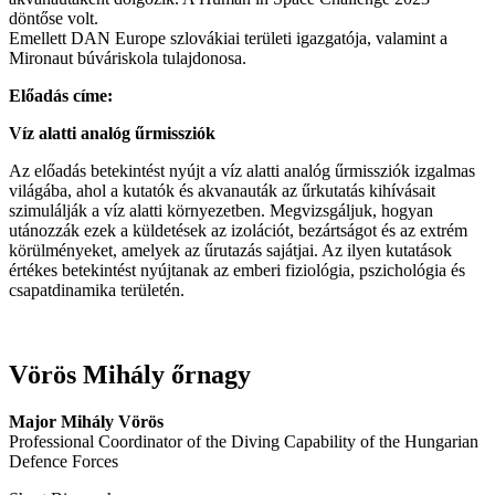
döntőse volt.
Emellett DAN Europe szlovákiai területi igazgatója, valamint a
Mironaut búváriskola tulajdonosa.
Előadás címe:
Víz alatti analóg űrmissziók
Az előadás betekintést nyújt a víz alatti analóg űrmissziók izgalmas
világába, ahol a kutatók és akvanauták az űrkutatás kihívásait
szimulálják a víz alatti környezetben. Megvizsgáljuk, hogyan
utánozzák ezek a küldetések az izolációt, bezártságot és az extrém
körülményeket, amelyek az űrutazás sajátjai. Az ilyen kutatások
értékes betekintést nyújtanak az emberi fiziológia, pszichológia és
csapatdinamika területén.
Vörös Mihály őrnagy
Major Mihály Vörös
Professional Coordinator of the Diving Capability of the Hungarian
Defence Forces