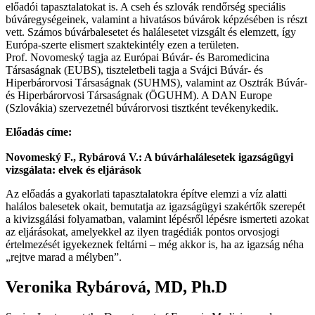
előadói tapasztalatokat is. A cseh és szlovák rendőrség speciális
búváregységeinek, valamint a hivatásos búvárok képzésében is részt
vett. Számos búvárbalesetet és halálesetet vizsgált és elemzett, így
Európa-szerte elismert szaktekintély ezen a területen.
Prof. Novomeský tagja az Európai Búvár- és Baromedicina
Társaságnak (EUBS), tiszteletbeli tagja a Svájci Búvár- és
Hiperbárorvosi Társaságnak (SUHMS), valamint az Osztrák Búvár-
és Hiperbárorvosi Társaságnak (ÖGUHM). A DAN Europe
(Szlovákia) szervezetnél búvárorvosi tisztként tevékenykedik.
Előadás címe:
Novomeský F., Rybárová V.: A búvárhalálesetek igazságügyi
vizsgálata: elvek és eljárások
Az előadás a gyakorlati tapasztalatokra építve elemzi a víz alatti
halálos balesetek okait, bemutatja az igazságügyi szakértők szerepét
a kivizsgálási folyamatban, valamint lépésről lépésre ismerteti azokat
az eljárásokat, amelyekkel az ilyen tragédiák pontos orvosjogi
értelmezését igyekeznek feltárni – még akkor is, ha az igazság néha
„rejtve marad a mélyben”.
Veronika Rybárová, MD, Ph.D