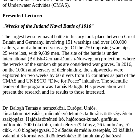
of Underwater Activities (CMAS).
Presented Lecture:
„Wrecks of the Jutland Naval Battle of 1916”
The largest two-day naval battle in history took place between Great
Britain and Germany, involving 151 warships and over 100,000
sailors, about a hundred years ago. Of the 250 opposing warships,
25 were lost, with 9,639 men. The site of the battle is under
international (British-German-Danish-Norwegian) protection, where
the wrecks of the sunken ships are considered war graves. In 2016,
on the 100th anniversary of their sinking, the shipwrecks were
explored for two weeks by 60 divers from 15 countries as part of the
CMAS and UNESCO “Dive for Peace” initiative. The scientific
leader of the program was Tamás Balogh. His presentation will
present the research and its results to those interested.
Dr. Balogh Tamás a nemzetközi, Európai Uniós,
társadalombiztosítási, műemlékvédelmi és kulturális örökségvédelmi
szakjogász. Hajózástörténeti író, hajóroncs-kutató, grafikus,
műfordító. 2000 óta több, mint félezer (9 könyv, 26 tanulmány, 52
cikk, 410 blogbejegyzés, 32 előadás és média-szereplés, 23 kiállítás,
valamint 3 kormányzati döntéselőkészítő tanulmány) hajózási,