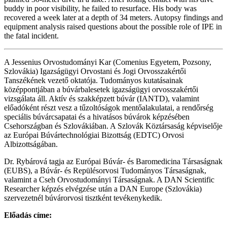
buddy in poor visibility, he failed to resurface. His body was
recovered a week later at a depth of 34 meters. Autopsy findings and
equipment analysis raised questions about the possible role of IPE in
the fatal incident.
A Jessenius Orvostudományi Kar (Comenius Egyetem, Pozsony,
Szlovákia) Igazságügyi Orvostani és Jogi Orvosszakértői
Tanszékének vezető oktatója. Tudományos kutatásainak
középpontjában a búvárbalesetek igazságügyi orvosszakértői
vizsgálata áll. Aktív és szakképzett búvár (IANTD), valamint
előadóként részt vesz a tűzoltóságok mentőalakulatai, a rendőrség
speciális búvárcsapatai és a hivatásos búvárok képzésében
Csehországban és Szlovákiában. A Szlovák Köztársaság képviselője
az Európai Búvártechnológiai Bizottság (EDTC) Orvosi
Albizottságában.
Dr. Rybárová tagja az Európai Búvár- és Baromedicina Társaságnak
(EUBS), a Búvár- és Repülésorvosi Tudományos Társaságnak,
valamint a Cseh Orvostudományi Társaságnak. A DAN Scientific
Researcher képzés elvégzése után a DAN Europe (Szlovákia)
szervezetnél búvárorvosi tisztként tevékenykedik.
Előadás címe: