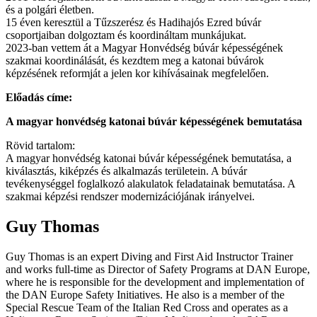
és a polgári életben.
15 éven keresztül a Tűzszerész és Hadihajós Ezred búvár
csoportjaiban dolgoztam és koordináltam munkájukat.
2023-ban vettem át a Magyar Honvédség búvár képességének
szakmai koordinálását, és kezdtem meg a katonai búvárok
képzésének reformját a jelen kor kihívásainak megfelelően.
Előadás címe:
A magyar honvédség katonai búvár képességének bemutatása
Rövid tartalom:
A magyar honvédség katonai búvár képességének bemutatása, a
kiválasztás, kiképzés és alkalmazás területein. A búvár
tevékenységgel foglalkozó alakulatok feladatainak bemutatása. A
szakmai képzési rendszer modernizációjának irányelvei.
Guy Thomas
Guy Thomas is an expert Diving and First Aid Instructor Trainer
and works full-time as Director of Safety Programs at DAN Europe,
where he is responsible for the development and implementation of
the DAN Europe Safety Initiatives. He also is a member of the
Special Rescue Team of the Italian Red Cross and operates as a