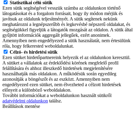
Statisztikai célú sütik
Ezen sütik segítségével vesszük számba az oldalunkon történő
látogatásokat és a forgalom forrásait, hogy ily módon mérjük és
javítsuk az oldalunk teljesítményét. A sütik segítenek nekünk
meghatározni a legnépszerűbb és legkevésbé népszerű oldalakat, és
segítségükkel figyeljük a látogatók mozgását az oldalon. A sütik által
gyűjtött információk aggregált jellegűek, ezért anonimek.
Amennyiben nem engedélyezed a sütik használatát, nem értesülünk
róla, hogy felkerested weboldalunkat.
Célzó- és hirdetési sütik
Ezen sütiket hirdetőpartnereink helyezik el az oldalunkon keresztül.
A sütiket a vállalatok az érdeklődési körének megfelelő profil
felállítására és ahhoz illeszkedő hirdetések megjelenítésére
használhatják más oldalakon. A működésük során egyedileg
azonosítják a böngészőt és az eszközt. Amennyiben nem
engedélyezed ezen sütiket, nem élvezheted a célzott hirdetések
előnyeit a különböző weboldalakon.
További információkat a weboldalunkon használt sütikről
adatvédelmi oldalunkon
találsz.
Beállítások mentése