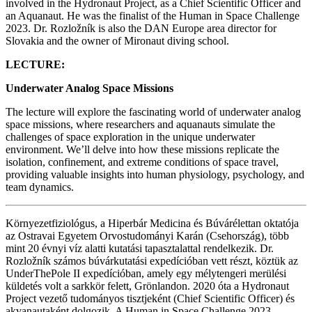
involved in the Hydronaut Project, as a Chief Scientific Officer and
an Aquanaut. He was the finalist of the Human in Space Challenge
2023. Dr. Rozložník is also the DAN Europe area director for
Slovakia and the owner of Mironaut diving school.
LECTURE:
Underwater Analog Space Missions
The lecture will explore the fascinating world of underwater analog
space missions, where researchers and aquanauts simulate the
challenges of space exploration in the unique underwater
environment. We’ll delve into how these missions replicate the
isolation, confinement, and extreme conditions of space travel,
providing valuable insights into human physiology, psychology, and
team dynamics.
Környezetfiziológus, a Hiperbár Medicina és Búvárélettan oktatója
az Ostravai Egyetem Orvostudományi Karán (Csehország), több
mint 20 évnyi víz alatti kutatási tapasztalattal rendelkezik. Dr.
Rozložník számos búvárkutatási expedícióban vett részt, köztük az
UnderThePole II expedícióban, amely egy mélytengeri merülési
küldetés volt a sarkkör felett, Grönlandon. 2020 óta a Hydronaut
Project vezető tudományos tisztjeként (Chief Scientific Officer) és
akvanautaként dolgozik. A Human in Space Challenge 2023