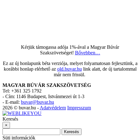
Kérjük támogassa adója 1%-ával a Magyar Búvár
Szakszövetséget!
Bővebben…
Ez az új honlapunk béta verziója, melyet folyamatosan fejlesztünk, a
korábbi honlap elérhető az
old.buvar.hu
link alatt, de új tartalommal
már nem frissül.
MAGYAR BÚVÁR SZAKSZÖVETSÉG
Tel: +361 325 1792
-
Cím: 1146 Budapest, Istvánmezei út 1-3
-
E-mail:
buvar@buvar.hu
2026 © buvar.hu -
Adatvédelem
Impresszum
Keresés
×
Keresés
Süti információk