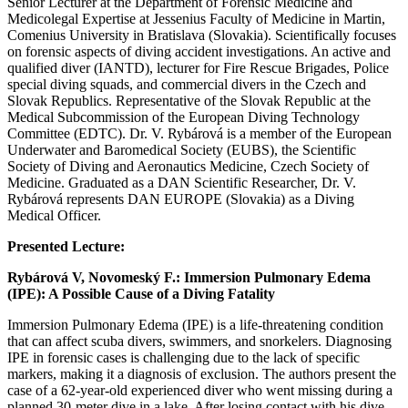
Senior Lecturer at the Department of Forensic Medicine and
Medicolegal Expertise at Jessenius Faculty of Medicine in Martin,
Comenius University in Bratislava (Slovakia). Scientifically focuses
on forensic aspects of diving accident investigations. An active and
qualified diver (IANTD), lecturer for Fire Rescue Brigades, Police
special diving squads, and commercial divers in the Czech and
Slovak Republics. Representative of the Slovak Republic at the
Medical Subcommission of the European Diving Technology
Committee (EDTC). Dr. V. Rybárová is a member of the European
Underwater and Baromedical Society (EUBS), the Scientific
Society of Diving and Aeronautics Medicine, Czech Society of
Medicine. Graduated as a DAN Scientific Researcher, Dr. V.
Rybárová represents DAN EUROPE (Slovakia) as a Diving
Medical Officer.
Presented Lecture:
Rybárová V, Novomeský F.: Immersion Pulmonary Edema
(IPE): A Possible Cause of a Diving Fatality
Immersion Pulmonary Edema (IPE) is a life-threatening condition
that can affect scuba divers, swimmers, and snorkelers. Diagnosing
IPE in forensic cases is challenging due to the lack of specific
markers, making it a diagnosis of exclusion. The authors present the
case of a 62-year-old experienced diver who went missing during a
planned 30-meter dive in a lake. After losing contact with his dive