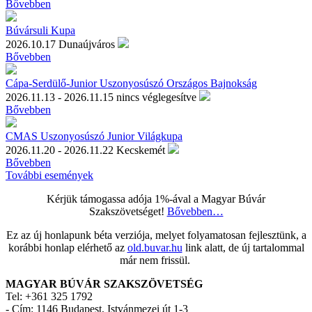
Bővebben
Búvársuli Kupa
2026.10.17
Dunaújváros
Bővebben
Cápa-Serdülő-Junior Uszonyosúszó Országos Bajnokság
2026.11.13 - 2026.11.15
nincs véglegesítve
Bővebben
CMAS Uszonyosúszó Junior Világkupa
2026.11.20 - 2026.11.22
Kecskemét
Bővebben
További események
Kérjük támogassa adója 1%-ával a Magyar Búvár
Szakszövetséget!
Bővebben…
Ez az új honlapunk béta verziója, melyet folyamatosan fejlesztünk, a
korábbi honlap elérhető az
old.buvar.hu
link alatt, de új tartalommal
már nem frissül.
MAGYAR BÚVÁR SZAKSZÖVETSÉG
Tel: +361 325 1792
-
Cím: 1146 Budapest, Istvánmezei út 1-3