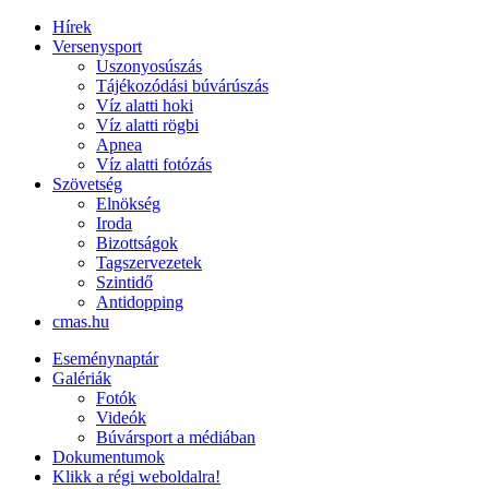
Hírek
Versenysport
Uszonyosúszás
Tájékozódási búvárúszás
Víz alatti hoki
Víz alatti rögbi
Apnea
Víz alatti fotózás
Szövetség
Elnökség
Iroda
Bizottságok
Tagszervezetek
Szintidő
Antidopping
cmas.hu
Eseménynaptár
Galériák
Fotók
Videók
Búvársport a médiában
Dokumentumok
Klikk a régi weboldalra!