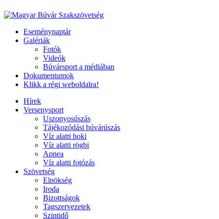
Eseménynaptár
Galériák
Fotók
Videók
Búvársport a médiában
Dokumentumok
Klikk a régi weboldalra!
Hírek
Versenysport
Uszonyosúszás
Tájékozódási búvárúszás
Víz alatti hoki
Víz alatti rögbi
Apnea
Víz alatti fotózás
Szövetség
Elnökség
Iroda
Bizottságok
Tagszervezetek
Szintidő