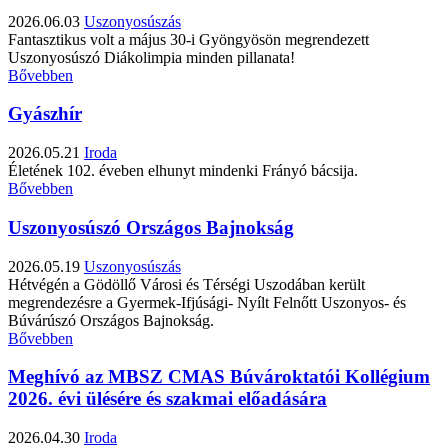
2026.06.03
Uszonyosúszás
Fantasztikus volt a május 30-i Gyöngyösön megrendezett
Uszonyosúszó Diákolimpia minden pillanata!
Bővebben
Gyászhír
2026.05.21
Iroda
Életének 102. éveben elhunyt mindenki Frányó bácsija.
Bővebben
Uszonyosúszó Országos Bajnokság
2026.05.19
Uszonyosúszás
Hétvégén a Gödöllő Városi és Térségi Uszodában került
megrendezésre a Gyermek-Ifjúsági- Nyílt Felnőtt Uszonyos- és
Búvárúszó Országos Bajnokság.
Bővebben
Meghívó az MBSZ CMAS Búvároktatói Kollégium
2026. évi ülésére és szakmai előadására
2026.04.30
Iroda