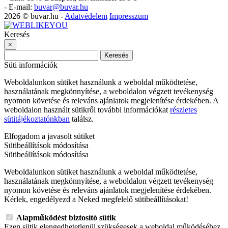
-
E-mail:
buvar@buvar.hu
2026 © buvar.hu -
Adatvédelem
Impresszum
Keresés
×
Keresés
Süti információk
Weboldalunkon sütiket használunk a weboldal működtetése,
használatának megkönnyítése, a weboldalon végzett tevékenység
nyomon követése és releváns ajánlatok megjelenítése érdekében. A
weboldalon használt sütikről további információkat
részletes
sütitájékoztatónkban
találsz.
Elfogadom a javasolt sütiket
Sütibeállítások módosítása
Sütibeállítások módosítása
Weboldalunkon sütiket használunk a weboldal működtetése,
használatának megkönnyítése, a weboldalon végzett tevékenység
nyomon követése és releváns ajánlatok megjelenítése érdekében.
Kérlek, engedélyezd a Neked megfelelő sütibeállításokat!
Alapműködést biztosító sütik
Ezen sütik elengedhetetlenül szükségesek a weboldal működéséhez,