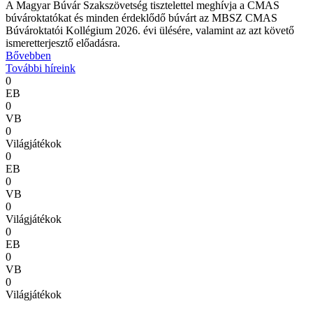
A Magyar Búvár Szakszövetség tisztelettel meghívja a CMAS
búvároktatókat és minden érdeklődő búvárt az MBSZ CMAS
Búvároktatói Kollégium 2026. évi ülésére, valamint az azt követő
ismeretterjesztő előadásra.
Bővebben
További híreink
0
EB
0
VB
0
Világjátékok
0
EB
0
VB
0
Világjátékok
0
EB
0
VB
0
Világjátékok