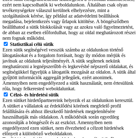
ezért nem kapcsolhatók ki weboldalunkon. Általában csak olyan
tevékenységekre válaszul kerülnek elhelyezésre, mint a
szolgáltatások kérése, így például az adatvédelmi beállítások
megadása, bejelentkezés vagy űrlapok kitöltése. A böngésződben
beállíthatod a sütik blokkolását vagy az azokra való figyelmeztetést,
de abban az esetben előfordulhat, hogy az oldal meghatározott részei
nem fognak működni.
Statisztikai célú sütik
Ezen sütik segítségével vesszük számba az oldalunkon történő
látogatásokat és a forgalom forrásait, hogy ily módon mérjük és
javítsuk az oldalunk teljesítményét. A sütik segítenek nekünk
meghatározni a legnépszerűbb és legkevésbé népszerű oldalakat, és
segítségükkel figyeljük a látogatók mozgását az oldalon. A sütik által
gyűjtött információk aggregált jellegűek, ezért anonimek.
Amennyiben nem engedélyezed a sütik használatát, nem értesülünk
róla, hogy felkerested weboldalunkat.
Célzó- és hirdetési sütik
Ezen sütiket hirdetőpartnereink helyezik el az oldalunkon keresztül.
A sütiket a vállalatok az érdeklődési körének megfelelő profil
felállítására és ahhoz illeszkedő hirdetések megjelenítésére
használhatják más oldalakon. A működésük során egyedileg
azonosítják a böngészőt és az eszközt. Amennyiben nem
engedélyezed ezen sütiket, nem élvezheted a célzott hirdetések
előnyeit a különböző weboldalakon.