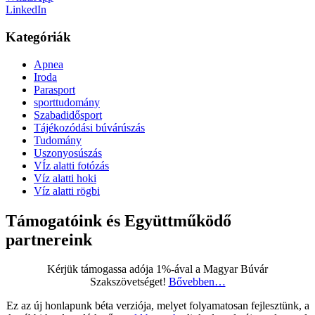
LinkedIn
Kategóriák
Apnea
Iroda
Parasport
sporttudomány
Szabadidősport
Tájékozódási búvárúszás
Tudomány
Uszonyosúszás
VÍz alatti fotózás
Víz alatti hoki
Víz alatti rögbi
Támogatóink és Együttműködő
partnereink
Kérjük támogassa adója 1%-ával a Magyar Búvár
Szakszövetséget!
Bővebben…
Ez az új honlapunk béta verziója, melyet folyamatosan fejlesztünk, a