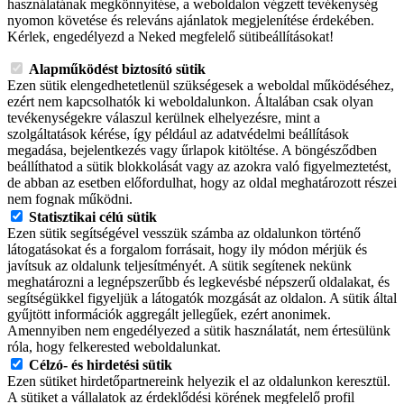
használatának megkönnyítése, a weboldalon végzett tevékenység
nyomon követése és releváns ajánlatok megjelenítése érdekében.
Kérlek, engedélyezd a Neked megfelelő sütibeállításokat!
Alapműködést biztosító sütik
Ezen sütik elengedhetetlenül szükségesek a weboldal működéséhez,
ezért nem kapcsolhatók ki weboldalunkon. Általában csak olyan
tevékenységekre válaszul kerülnek elhelyezésre, mint a
szolgáltatások kérése, így például az adatvédelmi beállítások
megadása, bejelentkezés vagy űrlapok kitöltése. A böngésződben
beállíthatod a sütik blokkolását vagy az azokra való figyelmeztetést,
de abban az esetben előfordulhat, hogy az oldal meghatározott részei
nem fognak működni.
Statisztikai célú sütik
Ezen sütik segítségével vesszük számba az oldalunkon történő
látogatásokat és a forgalom forrásait, hogy ily módon mérjük és
javítsuk az oldalunk teljesítményét. A sütik segítenek nekünk
meghatározni a legnépszerűbb és legkevésbé népszerű oldalakat, és
segítségükkel figyeljük a látogatók mozgását az oldalon. A sütik által
gyűjtött információk aggregált jellegűek, ezért anonimek.
Amennyiben nem engedélyezed a sütik használatát, nem értesülünk
róla, hogy felkerested weboldalunkat.
Célzó- és hirdetési sütik
Ezen sütiket hirdetőpartnereink helyezik el az oldalunkon keresztül.
A sütiket a vállalatok az érdeklődési körének megfelelő profil