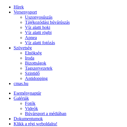
Hírek
Versenysport
Uszonyosúszás
Tájékozódási búvárúszás
Víz alatti hoki
Víz alatti rögbi
Apnea
Víz alatti fotózás
Szövetség
Elnökség
Iroda
Bizottságok
Tagszervezetek
Szintidő
Antidopping
cmas.hu
Eseménynaptár
Galériák
Fotók
Videók
Búvársport a médiában
Dokumentumok
Klikk a régi weboldalra!