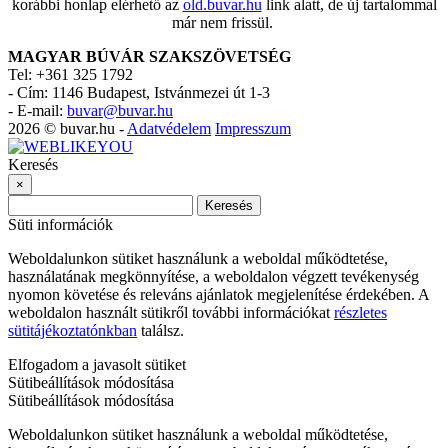
korábbi honlap elérhető az
old.buvar.hu
link alatt, de új tartalommal
már nem frissül.
MAGYAR BÚVÁR SZAKSZÖVETSÉG
Tel: +361 325 1792
-
Cím: 1146 Budapest, Istvánmezei út 1-3
-
E-mail:
buvar@buvar.hu
2026 © buvar.hu -
Adatvédelem
Impresszum
Keresés
×
Keresés
Süti információk
Weboldalunkon sütiket használunk a weboldal működtetése,
használatának megkönnyítése, a weboldalon végzett tevékenység
nyomon követése és releváns ajánlatok megjelenítése érdekében. A
weboldalon használt sütikről további információkat
részletes
sütitájékoztatónkban
találsz.
Elfogadom a javasolt sütiket
Sütibeállítások módosítása
Sütibeállítások módosítása
Weboldalunkon sütiket használunk a weboldal működtetése,