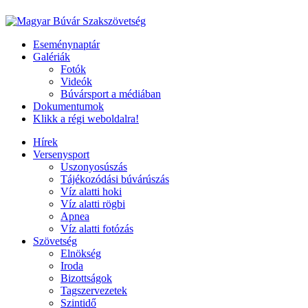
Eseménynaptár
Galériák
Fotók
Videók
Búvársport a médiában
Dokumentumok
Klikk a régi weboldalra!
Hírek
Versenysport
Uszonyosúszás
Tájékozódási búvárúszás
Víz alatti hoki
Víz alatti rögbi
Apnea
Víz alatti fotózás
Szövetség
Elnökség
Iroda
Bizottságok
Tagszervezetek
Szintidő