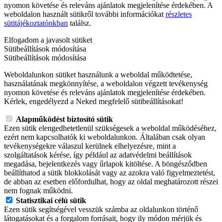
nyomon követése és releváns ajánlatok megjelenítése érdekében. A
weboldalon használt sütikről további információkat
részletes
sütitájékoztatónkban
találsz.
Elfogadom a javasolt sütiket
Sütibeállítások módosítása
Sütibeállítások módosítása
Weboldalunkon sütiket használunk a weboldal működtetése,
használatának megkönnyítése, a weboldalon végzett tevékenység
nyomon követése és releváns ajánlatok megjelenítése érdekében.
Kérlek, engedélyezd a Neked megfelelő sütibeállításokat!
Alapműködést biztosító sütik
Ezen sütik elengedhetetlenül szükségesek a weboldal működéséhez,
ezért nem kapcsolhatók ki weboldalunkon. Általában csak olyan
tevékenységekre válaszul kerülnek elhelyezésre, mint a
szolgáltatások kérése, így például az adatvédelmi beállítások
megadása, bejelentkezés vagy űrlapok kitöltése. A böngésződben
beállíthatod a sütik blokkolását vagy az azokra való figyelmeztetést,
de abban az esetben előfordulhat, hogy az oldal meghatározott részei
nem fognak működni.
Statisztikai célú sütik
Ezen sütik segítségével vesszük számba az oldalunkon történő
látogatásokat és a forgalom forrásait, hogy ily módon mérjük és