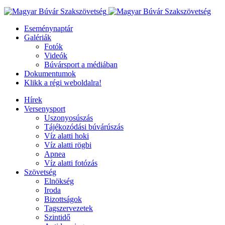
Eseménynaptár
Galériák
Fotók
Videók
Búvársport a médiában
Dokumentumok
Klikk a régi weboldalra!
Hírek
Versenysport
Uszonyosúszás
Tájékozódási búvárúszás
Víz alatti hoki
Víz alatti rögbi
Apnea
Víz alatti fotózás
Szövetség
Elnökség
Iroda
Bizottságok
Tagszervezetek
Szintidő