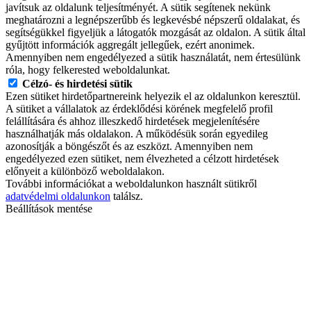
javítsuk az oldalunk teljesítményét. A sütik segítenek nekünk
meghatározni a legnépszerűbb és legkevésbé népszerű oldalakat, és
segítségükkel figyeljük a látogatók mozgását az oldalon. A sütik által
gyűjtött információk aggregált jellegűek, ezért anonimek.
Amennyiben nem engedélyezed a sütik használatát, nem értesülünk
róla, hogy felkerested weboldalunkat.
Célzó- és hirdetési sütik
Ezen sütiket hirdetőpartnereink helyezik el az oldalunkon keresztül.
A sütiket a vállalatok az érdeklődési körének megfelelő profil
felállítására és ahhoz illeszkedő hirdetések megjelenítésére
használhatják más oldalakon. A működésük során egyedileg
azonosítják a böngészőt és az eszközt. Amennyiben nem
engedélyezed ezen sütiket, nem élvezheted a célzott hirdetések
előnyeit a különböző weboldalakon.
További információkat a weboldalunkon használt sütikről
adatvédelmi oldalunkon
találsz.
Beállítások mentése