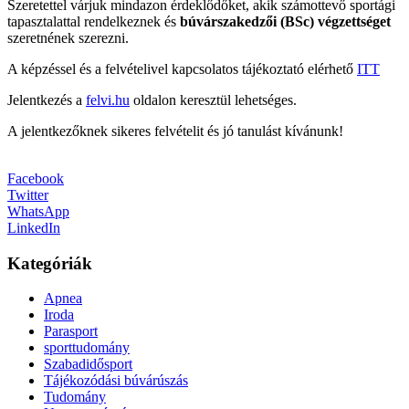
Szeretettel várjuk mindazon érdeklődőket, akik számottevő sportági
tapasztalattal rendelkeznek és
búvárszakedzői (BSc) végzettséget
szeretnének szerezni.
A képzéssel és a felvételivel kapcsolatos tájékoztató elérhető
ITT
Jelentkezés a
felvi.hu
oldalon keresztül lehetséges.
A jelentkezőknek sikeres felvételit és jó tanulást kívánunk!
Facebook
Twitter
WhatsApp
LinkedIn
Kategóriák
Apnea
Iroda
Parasport
sporttudomány
Szabadidősport
Tájékozódási búvárúszás
Tudomány