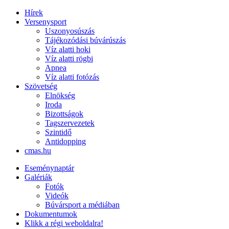
Hírek
Versenysport
Uszonyosúszás
Tájékozódási búvárúszás
Víz alatti hoki
Víz alatti rögbi
Apnea
Víz alatti fotózás
Szövetség
Elnökség
Iroda
Bizottságok
Tagszervezetek
Szintidő
Antidopping
cmas.hu
Eseménynaptár
Galériák
Fotók
Videók
Búvársport a médiában
Dokumentumok
Klikk a régi weboldalra!