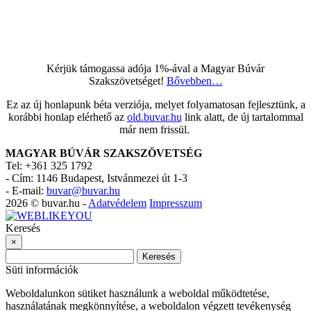
Kérjük támogassa adója 1%-ával a Magyar Búvár
Szakszövetséget!
Bővebben…
Ez az új honlapunk béta verziója, melyet folyamatosan fejlesztünk, a
korábbi honlap elérhető az
old.buvar.hu
link alatt, de új tartalommal
már nem frissül.
MAGYAR BÚVÁR SZAKSZÖVETSÉG
Tel: +361 325 1792
-
Cím: 1146 Budapest, Istvánmezei út 1-3
-
E-mail:
buvar@buvar.hu
2026 © buvar.hu -
Adatvédelem
Impresszum
Keresés
×
Keresés
Süti információk
Weboldalunkon sütiket használunk a weboldal működtetése,
használatának megkönnyítése, a weboldalon végzett tevékenység