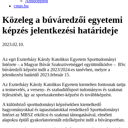
Antidopping
cmas.hu
Közeleg a búváredzői egyetemi
képzés jelentkezési határideje
2023.02.10.
Az egri Eszterházy Károly Katolikus Egyetem Sporttudományi
Intézete – a Magyar Búvár Szakszövetséggel együttműködve – BSc
búváredzői képzést indít a 2023/2024-es tanévben, melyre a
jelentkezési határidő 2023.február 15.
Az Eszterházy Károly Katolikus Egyetem kiemelten fontosnak tartja
a testnevelés, a verseny- és szabadidősport tudományos és szakmai
fejlesztését, így az sportszakember-képzést és továbbképzést.
A különböző sporttudományi képzésekben kiemelkedő
hagyományokkal és tapasztalatokkal rendelkező Sporttudományi
Intézet az MBSZ erkölcsi és szakmai támogatásával, elméleti
alapokra épülő gyakorlatorientált edzőképzést indít a búvársportban.