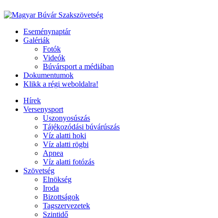
Eseménynaptár
Galériák
Fotók
Videók
Búvársport a médiában
Dokumentumok
Klikk a régi weboldalra!
Hírek
Versenysport
Uszonyosúszás
Tájékozódási búvárúszás
Víz alatti hoki
Víz alatti rögbi
Apnea
Víz alatti fotózás
Szövetség
Elnökség
Iroda
Bizottságok
Tagszervezetek
Szintidő