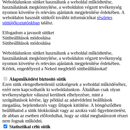
Weboldalunkon sütiket használunk a weboldal működtetése,
használatának megkönnyítése, a weboldalon végzett tevékenység
nyomon követése és releváns ajánlatok megjelenítése érdekében. A
weboldalon használt sütikről további információkat
részletes
sütitájékoztatónkban
találsz.
Elfogadom a javasolt sütiket
Sütibeállítások módosítása
Sütibeállítások módosítása
Weboldalunkon sütiket használunk a weboldal működtetése,
használatának megkönnyítése, a weboldalon végzett tevékenység
nyomon követése és releváns ajánlatok megjelenítése érdekében.
Kérlek, engedélyezd a Neked megfelelő sütibeállításokat!
Alapműködést biztosító sütik
Ezen sütik elengedhetetlenül szükségesek a weboldal működéséhez,
ezért nem kapcsolhatók ki weboldalunkon. Általában csak olyan
tevékenységekre válaszul kerülnek elhelyezésre, mint a
szolgáltatások kérése, így például az adatvédelmi beállítások
megadása, bejelentkezés vagy űrlapok kitöltése. A böngésződben
beállíthatod a sütik blokkolását vagy az azokra való figyelmeztetést,
de abban az esetben előfordulhat, hogy az oldal meghatározott részei
nem fognak működni.
Statisztikai célú sütik