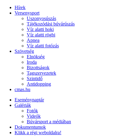
Hírek
Versenysport
Uszonyosúszás
Tájékozódási búvárúszás
Víz alatti hoki
Víz alatti rögbi
Apnea
Víz alatti fotózás
Szövetség
Elnökség
Iroda
Bizottságok
Tagszervezetek
Szintidő
Antidopping
cmas.hu
Eseménynaptár
Galériák
Fotók
Videók
Búvársport a médiában
Dokumentumok
Klikk a régi weboldalra!