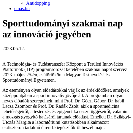
Antidopping
cmas.hu
Sporttudományi szakmai nap
az innováció jegyében
2023.05.12.
A Technológia- és Tudástranszfer Központ a Területi Innovációs
Platformok (TIP) programsorozat keretében szakmai napot szervez
2023. május 25-én, csütörtökön a Magyar Testnevelési és
Sporttudományi Egyetemen.
Az eseményen olyan előadásokkal várják az érdeklődőket, amelyek
középpontjában a sport innovatív jövője áll. A programban olyan
neves előadók szerepelnek, mint Prof. Dr. Géczi Gábor, Dr. habil
Lacza Zsombor és Prof. Dr. Radák Zsolt, akik a sportmedicina
lehetőségeiről, a testedzés és epigenetika összefüggéseiről, valamint
a mozgás gyógyító hatásáról tartanak előadást. Emellett Dr. Szilágyi-
Utczás Margita a laboratóriumi kutatásokban alkalmazott
ekdiszteron tartalmú étrend-kiegészítőkről beszél majd.