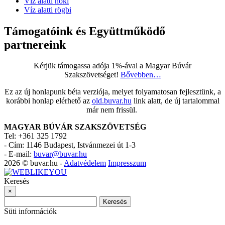
Víz alatti hoki
Víz alatti rögbi
Támogatóink és Együttműködő
partnereink
Kérjük támogassa adója 1%-ával a Magyar Búvár
Szakszövetséget!
Bővebben…
Ez az új honlapunk béta verziója, melyet folyamatosan fejlesztünk, a
korábbi honlap elérhető az
old.buvar.hu
link alatt, de új tartalommal
már nem frissül.
MAGYAR BÚVÁR SZAKSZÖVETSÉG
Tel: +361 325 1792
-
Cím: 1146 Budapest, Istvánmezei út 1-3
-
E-mail:
buvar@buvar.hu
2026 © buvar.hu -
Adatvédelem
Impresszum
Keresés
×
Keresés
Süti információk