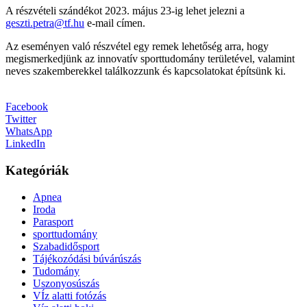
A részvételi szándékot 2023. május 23-ig lehet jelezni a
geszti.petra@tf.hu
e-mail címen.
Az eseményen való részvétel egy remek lehetőség arra, hogy
megismerkedjünk az innovatív sporttudomány területével, valamint
neves szakemberekkel találkozzunk és kapcsolatokat építsünk ki.
Facebook
Twitter
WhatsApp
LinkedIn
Kategóriák
Apnea
Iroda
Parasport
sporttudomány
Szabadidősport
Tájékozódási búvárúszás
Tudomány
Uszonyosúszás
VÍz alatti fotózás