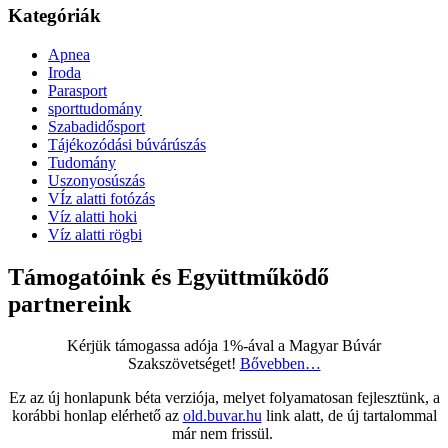
Kategóriák
Apnea
Iroda
Parasport
sporttudomány
Szabadidősport
Tájékozódási búvárúszás
Tudomány
Uszonyosúszás
VÍz alatti fotózás
Víz alatti hoki
Víz alatti rögbi
Támogatóink és Együttműködő
partnereink
Kérjük támogassa adója 1%-ával a Magyar Búvár
Szakszövetséget!
Bővebben…
Ez az új honlapunk béta verziója, melyet folyamatosan fejlesztünk, a
korábbi honlap elérhető az
old.buvar.hu
link alatt, de új tartalommal
már nem frissül.