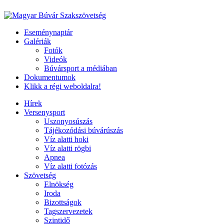
Eseménynaptár
Galériák
Fotók
Videók
Búvársport a médiában
Dokumentumok
Klikk a régi weboldalra!
Hírek
Versenysport
Uszonyosúszás
Tájékozódási búvárúszás
Víz alatti hoki
Víz alatti rögbi
Apnea
Víz alatti fotózás
Szövetség
Elnökség
Iroda
Bizottságok
Tagszervezetek
Szintidő