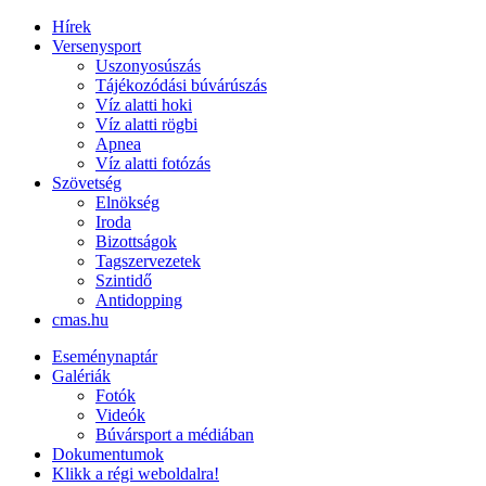
Hírek
Versenysport
Uszonyosúszás
Tájékozódási búvárúszás
Víz alatti hoki
Víz alatti rögbi
Apnea
Víz alatti fotózás
Szövetség
Elnökség
Iroda
Bizottságok
Tagszervezetek
Szintidő
Antidopping
cmas.hu
Eseménynaptár
Galériák
Fotók
Videók
Búvársport a médiában
Dokumentumok
Klikk a régi weboldalra!