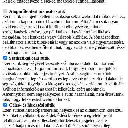
Kérlek, engedélyezd a Neked megfelelő sütibeállításokat!
Alapműködést biztosító sütik
Ezen sütik elengedhetetlenül szükségesek a weboldal működéséhez,
ezért nem kapcsolhatók ki weboldalunkon. Általában csak olyan
tevékenységekre válaszul kerülnek elhelyezésre, mint a
szolgáltatások kérése, így például az adatvédelmi beállítások
megadása, bejelentkezés vagy űrlapok kitöltése. A böngésződben
beállíthatod a sütik blokkolását vagy az azokra való figyelmeztetést,
de abban az esetben előfordulhat, hogy az oldal meghatározott részei
nem fognak működni.
Statisztikai célú sütik
Ezen sütik segítségével vesszük számba az oldalunkon történő
látogatásokat és a forgalom forrásait, hogy ily módon mérjük és
javítsuk az oldalunk teljesítményét. A sütik segítenek nekünk
meghatározni a legnépszerűbb és legkevésbé népszerű oldalakat, és
segítségükkel figyeljük a látogatók mozgását az oldalon. A sütik által
gyűjtött információk aggregált jellegűek, ezért anonimek.
Amennyiben nem engedélyezed a sütik használatát, nem értesülünk
róla, hogy felkerested weboldalunkat.
Célzó- és hirdetési sütik
Ezen sütiket hirdetőpartnereink helyezik el az oldalunkon keresztül.
A sütiket a vállalatok az érdeklődési körének megfelelő profil
felállítására és ahhoz illeszkedő hirdetések megjelenítésére
használhatják más oldalakon. A működésük során egyedileg