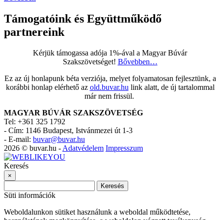
Támogatóink és Együttműködő
partnereink
Kérjük támogassa adója 1%-ával a Magyar Búvár
Szakszövetséget!
Bővebben…
Ez az új honlapunk béta verziója, melyet folyamatosan fejlesztünk, a
korábbi honlap elérhető az
old.buvar.hu
link alatt, de új tartalommal
már nem frissül.
MAGYAR BÚVÁR SZAKSZÖVETSÉG
Tel: +361 325 1792
-
Cím: 1146 Budapest, Istvánmezei út 1-3
-
E-mail:
buvar@buvar.hu
2026 © buvar.hu -
Adatvédelem
Impresszum
Keresés
×
Keresés
Süti információk
Weboldalunkon sütiket használunk a weboldal működtetése,