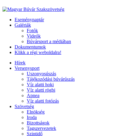
Eseménynaptár
Galériák
Fotók
Videók
Búvársport a médiában
Dokumentumok
Klikk a régi weboldalra!
Hírek
Versenysport
Uszonyosúszás
Tájékozódási búvárúszás
Víz alatti hoki
Víz alatti rögbi
Apnea
Víz alatti fotózás
Szövetség
Elnökség
Iroda
Bizottságok
Tagszervezetek
Szintidő