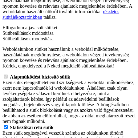
használatának megkönnyítése, a weboldalon végzett tevékenység
nyomon követése és releváns ajánlatok megjelenítése érdekében. A
weboldalon használt sütikről további információkat
részletes
sütitájékoztatónkban
találsz.
Elfogadom a javasolt sütiket
Sütibeállítások módosítása
Sütibeállítások módosítása
Weboldalunkon sütiket használunk a weboldal működtetése,
használatának megkönnyítése, a weboldalon végzett tevékenység
nyomon követése és releváns ajánlatok megjelenítése érdekében.
Kérlek, engedélyezd a Neked megfelelő sütibeállításokat!
Alapműködést biztosító sütik
Ezen sütik elengedhetetlenül szükségesek a weboldal működéséhez,
ezért nem kapcsolhatók ki weboldalunkon. Általában csak olyan
tevékenységekre válaszul kerülnek elhelyezésre, mint a
szolgáltatások kérése, így például az adatvédelmi beállítások
megadása, bejelentkezés vagy űrlapok kitöltése. A böngésződben
beállíthatod a sütik blokkolását vagy az azokra való figyelmeztetést,
de abban az esetben előfordulhat, hogy az oldal meghatározott részei
nem fognak működni.
Statisztikai célú sütik
Ezen sütik segítségével vesszük számba az oldalunkon történő