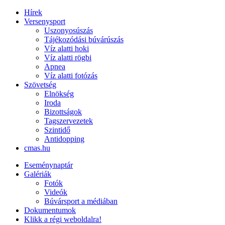
Hírek
Versenysport
Uszonyosúszás
Tájékozódási búvárúszás
Víz alatti hoki
Víz alatti rögbi
Apnea
Víz alatti fotózás
Szövetség
Elnökség
Iroda
Bizottságok
Tagszervezetek
Szintidő
Antidopping
cmas.hu
Eseménynaptár
Galériák
Fotók
Videók
Búvársport a médiában
Dokumentumok
Klikk a régi weboldalra!