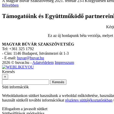
A Magyar Búvár Szakszövetség 2021. február 23-i Közgyűlésén kerül 
Bővebben
Támogatóink és Együttműködő partnerein
Kérj
Ez az új honlapunk béta verziója, melyet
MAGYAR BÚVÁR SZAKSZÖVETSÉG
Tel: +361 325 1792
-
Cím: 1146 Budapest, Istvánmezei út 1-3
-
E-mail:
buvar@buvar.hu
2026 © buvar.hu -
Adatvédelem
Impresszum
Keresés
×
Keresés
Süti információk
Weboldalunkon sütiket használunk a weboldal működtetése, használa
használt sütikről további információkat
részletes sütitájékoztatónkban
t
Elfogadom a javasolt sütiket
Sütibeállítások módosítása