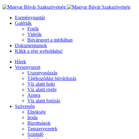
Eseménynaptár
Galériák
Fotók
Videók
Búvársport a médiában
Dokumentumok
Klikk a régi weboldalra!
Hírek
Versenysport
Uszonyosúszás
Tájékozódási búvárúszás
Víz alatti hoki
Víz alatti rögbi
Apnea
Víz alatti fotózás
Szövetség
Elnökség
Iroda
Bizottságok
Tagszervezetek
Szintidő