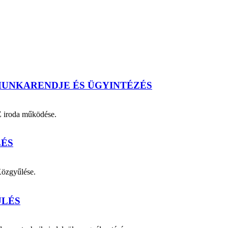
MUNKARENDJE ÉS ÜGYINTÉZÉS
Z iroda működése.
LÉS
Közgyűlése.
ŰLÉS