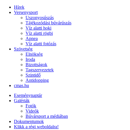
Hírek
Versenysport
Uszonyosúszás
Tájékozódási búvárúszás
Víz alatti hoki
Víz alatti rögbi
Apnea
Víz alatti fotózás
Szövetség
Elnökség
Iroda
Bizottságok
Tagszervezetek
Szintidő
Antidopping
cmas.hu
Eseménynaptár
Galériák
Fotók
Videók
Búvársport a médiában
Dokumentumok
Klikk a régi weboldalra!