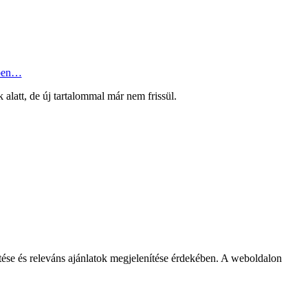
ben…
k alatt, de új tartalommal már nem frissül.
se és releváns ajánlatok megjelenítése érdekében. A weboldalon