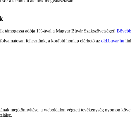
sor a technikai alelnök megválasztására.
k
ük támogassa adója 1%-ával a Magyar Búvár Szakszövetséget!
Bőveb
 folyamatosan fejlesztünk, a korábbi honlap elérhető az
old.buvar.hu
lin
tának megkönnyítése, a weboldalon végzett tevékenység nyomon követé
alálsz.