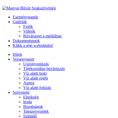
Eseménynaptár
Galériák
Fotók
Videók
Búvársport a médiában
Dokumentumok
Klikk a régi weboldalra!
Hírek
Versenysport
Uszonyosúszás
Tájékozódási búvárúszás
Víz alatti hoki
Víz alatti rögbi
Apnea
Víz alatti fotózás
Szövetség
Elnökség
Iroda
Bizottságok
Tagszervezetek
Szintidő