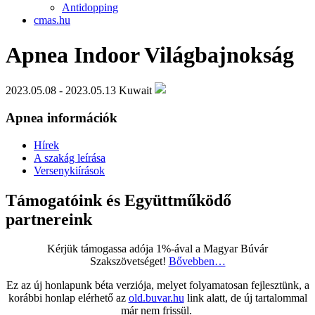
Antidopping
cmas.hu
Apnea Indoor Világbajnokság
2023.05.08 - 2023.05.13
Kuwait
Apnea információk
Hírek
A szakág leírása
Versenykiírások
Támogatóink és Együttműködő
partnereink
Kérjük támogassa adója 1%-ával a Magyar Búvár
Szakszövetséget!
Bővebben…
Ez az új honlapunk béta verziója, melyet folyamatosan fejlesztünk, a
korábbi honlap elérhető az
old.buvar.hu
link alatt, de új tartalommal
már nem frissül.