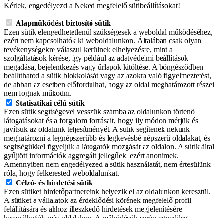
Kérlek, engedélyezd a Neked megfelelő sütibeállításokat!
Alapműködést biztosító sütik
Ezen sütik elengedhetetlenül szükségesek a weboldal működéséhez,
ezért nem kapcsolhatók ki weboldalunkon. Általában csak olyan
tevékenységekre válaszul kerülnek elhelyezésre, mint a
szolgáltatások kérése, így például az adatvédelmi beállítások
megadása, bejelentkezés vagy űrlapok kitöltése. A böngésződben
beállíthatod a sütik blokkolását vagy az azokra való figyelmeztetést,
de abban az esetben előfordulhat, hogy az oldal meghatározott részei
nem fognak működni.
Statisztikai célú sütik
Ezen sütik segítségével vesszük számba az oldalunkon történő
látogatásokat és a forgalom forrásait, hogy ily módon mérjük és
javítsuk az oldalunk teljesítményét. A sütik segítenek nekünk
meghatározni a legnépszerűbb és legkevésbé népszerű oldalakat, és
segítségükkel figyeljük a látogatók mozgását az oldalon. A sütik által
gyűjtött információk aggregált jellegűek, ezért anonimek.
Amennyiben nem engedélyezed a sütik használatát, nem értesülünk
róla, hogy felkerested weboldalunkat.
Célzó- és hirdetési sütik
Ezen sütiket hirdetőpartnereink helyezik el az oldalunkon keresztül.
A sütiket a vállalatok az érdeklődési körének megfelelő profil
felállítására és ahhoz illeszkedő hirdetések megjelenítésére
használhatják más oldalakon. A működésük során egyedileg