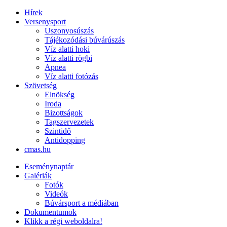
Hírek
Versenysport
Uszonyosúszás
Tájékozódási búvárúszás
Víz alatti hoki
Víz alatti rögbi
Apnea
Víz alatti fotózás
Szövetség
Elnökség
Iroda
Bizottságok
Tagszervezetek
Szintidő
Antidopping
cmas.hu
Eseménynaptár
Galériák
Fotók
Videók
Búvársport a médiában
Dokumentumok
Klikk a régi weboldalra!