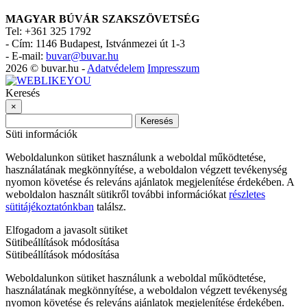
MAGYAR BÚVÁR SZAKSZÖVETSÉG
Tel: +361 325 1792
-
Cím: 1146 Budapest, Istvánmezei út 1-3
-
E-mail:
buvar@buvar.hu
2026 © buvar.hu -
Adatvédelem
Impresszum
Keresés
×
Keresés
Süti információk
Weboldalunkon sütiket használunk a weboldal működtetése,
használatának megkönnyítése, a weboldalon végzett tevékenység
nyomon követése és releváns ajánlatok megjelenítése érdekében. A
weboldalon használt sütikről további információkat
részletes
sütitájékoztatónkban
találsz.
Elfogadom a javasolt sütiket
Sütibeállítások módosítása
Sütibeállítások módosítása
Weboldalunkon sütiket használunk a weboldal működtetése,
használatának megkönnyítése, a weboldalon végzett tevékenység
nyomon követése és releváns ajánlatok megjelenítése érdekében.