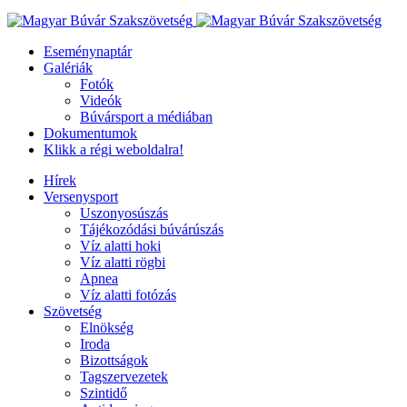
Eseménynaptár
Galériák
Fotók
Videók
Búvársport a médiában
Dokumentumok
Klikk a régi weboldalra!
Hírek
Versenysport
Uszonyosúszás
Tájékozódási búvárúszás
Víz alatti hoki
Víz alatti rögbi
Apnea
Víz alatti fotózás
Szövetség
Elnökség
Iroda
Bizottságok
Tagszervezetek
Szintidő