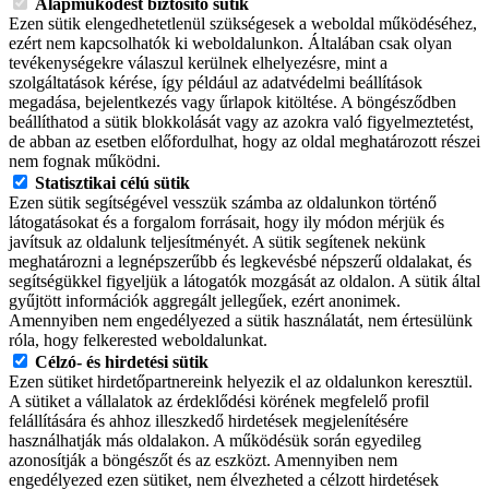
Alapműködést biztosító sütik
Ezen sütik elengedhetetlenül szükségesek a weboldal működéséhez,
ezért nem kapcsolhatók ki weboldalunkon. Általában csak olyan
tevékenységekre válaszul kerülnek elhelyezésre, mint a
szolgáltatások kérése, így például az adatvédelmi beállítások
megadása, bejelentkezés vagy űrlapok kitöltése. A böngésződben
beállíthatod a sütik blokkolását vagy az azokra való figyelmeztetést,
de abban az esetben előfordulhat, hogy az oldal meghatározott részei
nem fognak működni.
Statisztikai célú sütik
Ezen sütik segítségével vesszük számba az oldalunkon történő
látogatásokat és a forgalom forrásait, hogy ily módon mérjük és
javítsuk az oldalunk teljesítményét. A sütik segítenek nekünk
meghatározni a legnépszerűbb és legkevésbé népszerű oldalakat, és
segítségükkel figyeljük a látogatók mozgását az oldalon. A sütik által
gyűjtött információk aggregált jellegűek, ezért anonimek.
Amennyiben nem engedélyezed a sütik használatát, nem értesülünk
róla, hogy felkerested weboldalunkat.
Célzó- és hirdetési sütik
Ezen sütiket hirdetőpartnereink helyezik el az oldalunkon keresztül.
A sütiket a vállalatok az érdeklődési körének megfelelő profil
felállítására és ahhoz illeszkedő hirdetések megjelenítésére
használhatják más oldalakon. A működésük során egyedileg
azonosítják a böngészőt és az eszközt. Amennyiben nem
engedélyezed ezen sütiket, nem élvezheted a célzott hirdetések