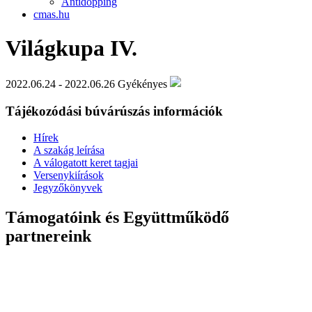
Antidopping
cmas.hu
Világkupa IV.
2022.06.24 - 2022.06.26
Gyékényes
Tájékozódási búvárúszás információk
Hírek
A szakág leírása
A válogatott keret tagjai
Versenykiírások
Jegyzőkönyvek
Támogatóink és Együttműködő
partnereink