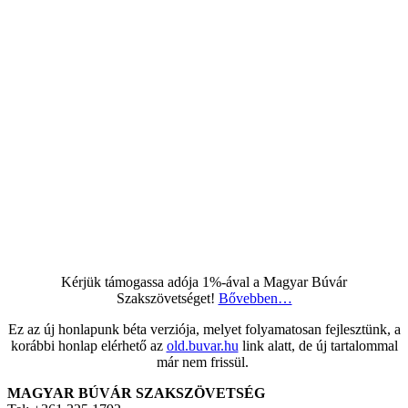
Kérjük támogassa adója 1%-ával a Magyar Búvár
Szakszövetséget!
Bővebben…
Ez az új honlapunk béta verziója, melyet folyamatosan fejlesztünk, a
korábbi honlap elérhető az
old.buvar.hu
link alatt, de új tartalommal
már nem frissül.
MAGYAR BÚVÁR SZAKSZÖVETSÉG