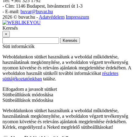
Tel: +361 325 1792
-
Cím: 1146 Budapest, Istvánmezei út 1-3
-
E-mail:
buvar@buvar.hu
2026 © buvar.hu -
Adatvédelem
Impresszum
Keresés
×
Keresés
Süti információk
Weboldalunkon sütiket használunk a weboldal működtetése,
használatának megkönnyítése, a weboldalon végzett tevékenység
nyomon követése és releváns ajánlatok megjelenítése érdekében. A
weboldalon használt sütikről további információkat
részletes
sütitájékoztatónkban
találsz.
Elfogadom a javasolt sütiket
Sütibeállítások módosítása
Sütibeállítások módosítása
Weboldalunkon sütiket használunk a weboldal működtetése,
használatának megkönnyítése, a weboldalon végzett tevékenység
nyomon követése és releváns ajánlatok megjelenítése érdekében.
Kérlek, engedélyezd a Neked megfelelő sütibeállításokat!