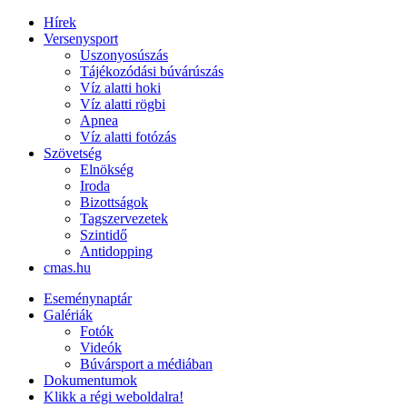
Hírek
Versenysport
Uszonyosúszás
Tájékozódási búvárúszás
Víz alatti hoki
Víz alatti rögbi
Apnea
Víz alatti fotózás
Szövetség
Elnökség
Iroda
Bizottságok
Tagszervezetek
Szintidő
Antidopping
cmas.hu
Eseménynaptár
Galériák
Fotók
Videók
Búvársport a médiában
Dokumentumok
Klikk a régi weboldalra!