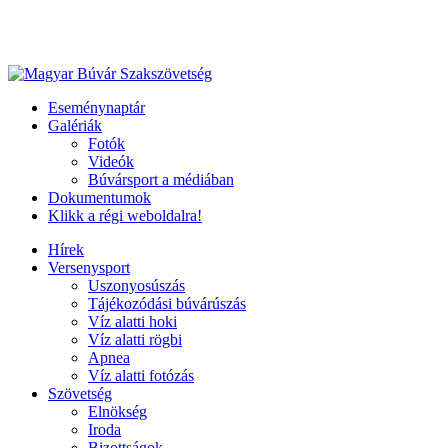
Eseménynaptár
Galériák
Fotók
Videók
Búvársport a médiában
Dokumentumok
Klikk a régi weboldalra!
Hírek
Versenysport
Uszonyosúszás
Tájékozódási búvárúszás
Víz alatti hoki
Víz alatti rögbi
Apnea
Víz alatti fotózás
Szövetség
Elnökség
Iroda
Bizottságok