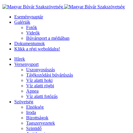
Eseménynaptár
Galériák
Fotók
Videók
Búvársport a médiában
Dokumentumok
Klikk a régi weboldalra!
Hírek
Versenysport
Uszonyosúszás
Tájékozódási búvárúszás
Víz alatti hoki
Víz alatti rögbi
Apnea
Víz alatti fotózás
Szövetség
Elnökség
Iroda
Bizottságok
Tagszervezetek
Szintidő