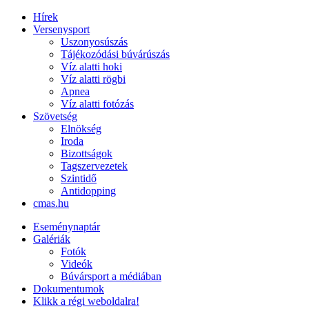
Hírek
Versenysport
Uszonyosúszás
Tájékozódási búvárúszás
Víz alatti hoki
Víz alatti rögbi
Apnea
Víz alatti fotózás
Szövetség
Elnökség
Iroda
Bizottságok
Tagszervezetek
Szintidő
Antidopping
cmas.hu
Eseménynaptár
Galériák
Fotók
Videók
Búvársport a médiában
Dokumentumok
Klikk a régi weboldalra!