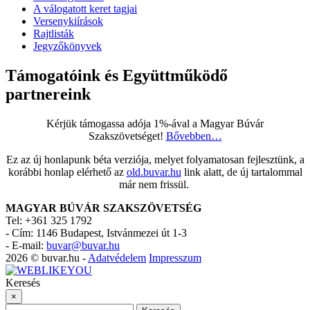
A válogatott keret tagjai
Versenykiírások
Rajtlisták
Jegyzőkönyvek
Támogatóink és Együttműködő
partnereink
Kérjük támogassa adója 1%-ával a Magyar Búvár
Szakszövetséget!
Bővebben…
Ez az új honlapunk béta verziója, melyet folyamatosan fejlesztünk, a
korábbi honlap elérhető az
old.buvar.hu
link alatt, de új tartalommal
már nem frissül.
MAGYAR BÚVÁR SZAKSZÖVETSÉG
Tel: +361 325 1792
-
Cím: 1146 Budapest, Istvánmezei út 1-3
-
E-mail:
buvar@buvar.hu
2026 © buvar.hu -
Adatvédelem
Impresszum
Keresés
×