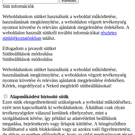
Keresés
Süti információk
Weboldalunkon sütiket használunk a weboldal működtetése,
használatának megkönnyítése, a weboldalon végzett tevékenység
nyomon követése és releváns ajánlatok megjelenítése érdekében. A
weboldalon használt sütikről további információkat
részletes
sütitájékoztatónkban
találsz.
Elfogadom a javasolt sütiket
Sütibeállítások módosítása
Sütibeállítások módosítása
Weboldalunkon sütiket használunk a weboldal működtetése,
használatának megkönnyítése, a weboldalon végzett tevékenység
nyomon követése és releváns ajánlatok megjelenítése érdekében.
Kérlek, engedélyezd a Neked megfelelő sütibeállításokat!
Alapműködést biztosító sütik
Ezen sütik elengedhetetlenül szükségesek a weboldal működéséhez,
ezért nem kapcsolhatók ki weboldalunkon. Általában csak olyan
tevékenységekre válaszul kerülnek elhelyezésre, mint a
szolgáltatások kérése, így például az adatvédelmi beállítások
megadása, bejelentkezés vagy űrlapok kitöltése. A böngésződben
beállíthatod a sütik blokkolását vagy az azokra való figyelmeztetést,
de abban az esetben előfordulhat, hogy az oldal meghatározott részei