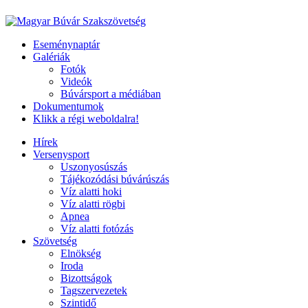
Eseménynaptár
Galériák
Fotók
Videók
Búvársport a médiában
Dokumentumok
Klikk a régi weboldalra!
Hírek
Versenysport
Uszonyosúszás
Tájékozódási búvárúszás
Víz alatti hoki
Víz alatti rögbi
Apnea
Víz alatti fotózás
Szövetség
Elnökség
Iroda
Bizottságok
Tagszervezetek
Szintidő