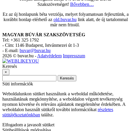
Szakszövetséget!
Bővebben…
Ez az új honlapunk béta verziója, melyet folyamatosan fejlesztünk, a
korábbi honlap elérhető az
old.buvar.hu
link alatt, de új tartalommal
már nem frissül.
MAGYAR BÚVÁR SZAKSZÖVETSÉG
Tel: +361 325 1792
-
Cím: 1146 Budapest, Istvánmezei út 1-3
-
E-mail:
buvar@buvar.hu
2026 © buvar.hu -
Adatvédelem
Impresszum
Keresés
×
Keresés
Süti információk
Weboldalunkon sütiket használunk a weboldal működtetése,
használatának megkönnyítése, a weboldalon végzett tevékenység
nyomon követése és releváns ajánlatok megjelenítése érdekében. A
weboldalon használt sütikről további információkat
részletes
sütitájékoztatónkban
találsz.
Elfogadom a javasolt sütiket
Sütibeállítások módosítása