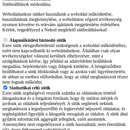
Sütibeállítások módosítása
Weboldalunkon sütiket használunk a weboldal működtetése,
használatának megkönnyítése, a weboldalon végzett tevékenység
nyomon követése és releváns ajánlatok megjelenítése érdekében.
Kérlek, engedélyezd a Neked megfelelő sütibeállításokat!
Alapműködést biztosító sütik
Ezen sütik elengedhetetlenül szükségesek a weboldal működéséhez,
ezért nem kapcsolhatók ki weboldalunkon. Általában csak olyan
tevékenységekre válaszul kerülnek elhelyezésre, mint a
szolgáltatások kérése, így például az adatvédelmi beállítások
megadása, bejelentkezés vagy űrlapok kitöltése. A böngésződben
beállíthatod a sütik blokkolását vagy az azokra való figyelmeztetést,
de abban az esetben előfordulhat, hogy az oldal meghatározott részei
nem fognak működni.
Statisztikai célú sütik
Ezen sütik segítségével vesszük számba az oldalunkon történő
látogatásokat és a forgalom forrásait, hogy ily módon mérjük és
javítsuk az oldalunk teljesítményét. A sütik segítenek nekünk
meghatározni a legnépszerűbb és legkevésbé népszerű oldalakat, és
segítségükkel figyeljük a látogatók mozgását az oldalon. A sütik által
gyűjtött információk aggregált jellegűek, ezért anonimek.
Amennyiben nem engedélyezed a sütik használatát, nem értesülünk
róla, hogy felkerested weboldalunkat.