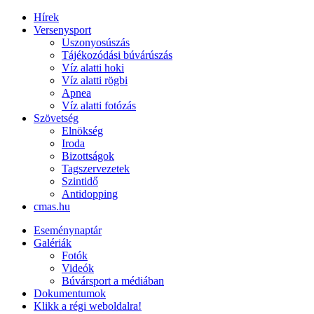
Hírek
Versenysport
Uszonyosúszás
Tájékozódási búvárúszás
Víz alatti hoki
Víz alatti rögbi
Apnea
Víz alatti fotózás
Szövetség
Elnökség
Iroda
Bizottságok
Tagszervezetek
Szintidő
Antidopping
cmas.hu
Eseménynaptár
Galériák
Fotók
Videók
Búvársport a médiában
Dokumentumok
Klikk a régi weboldalra!