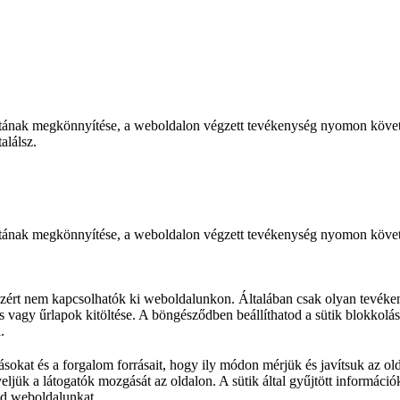
tának megkönnyítése, a weboldalon végzett tevékenység nyomon követé
alálsz.
ának megkönnyítése, a weboldalon végzett tevékenység nyomon követés
ért nem kapcsolhatók ki weboldalunkon. Általában csak olyan tevékeny
s vagy űrlapok kitöltése. A böngésződben beállíthatod a sütik blokkolás
.
sokat és a forgalom forrásait, hogy ily módon mérjük és javítsuk az ol
yeljük a látogatók mozgását az oldalon. A sütik által gyűjtött informác
ted weboldalunkat.