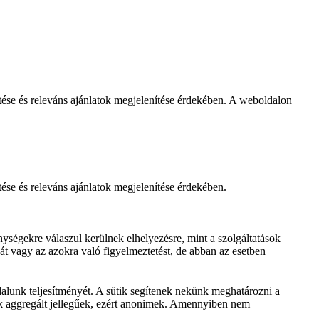
se és releváns ajánlatok megjelenítése érdekében. A weboldalon
e és releváns ajánlatok megjelenítése érdekében.
ségekre válaszul kerülnek elhelyezésre, mint a szolgáltatások
át vagy az azokra való figyelmeztetést, de abban az esetben
dalunk teljesítményét. A sütik segítenek nekünk meghatározni a
iók aggregált jellegűek, ezért anonimek. Amennyiben nem