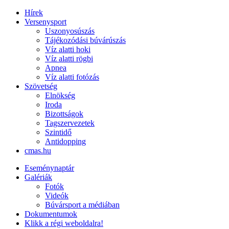
Hírek
Versenysport
Uszonyosúszás
Tájékozódási búvárúszás
Víz alatti hoki
Víz alatti rögbi
Apnea
Víz alatti fotózás
Szövetség
Elnökség
Iroda
Bizottságok
Tagszervezetek
Szintidő
Antidopping
cmas.hu
Eseménynaptár
Galériák
Fotók
Videók
Búvársport a médiában
Dokumentumok
Klikk a régi weboldalra!