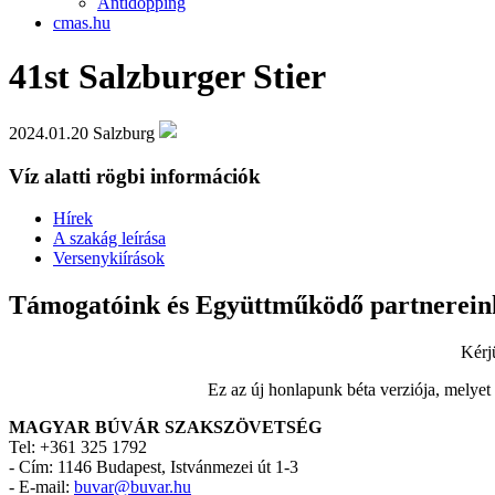
Antidopping
cmas.hu
41st Salzburger Stier
2024.01.20
Salzburg
Víz alatti rögbi információk
Hírek
A szakág leírása
Versenykiírások
Támogatóink és Együttműködő partnerein
Kérj
Ez az új honlapunk béta verziója, melyet
MAGYAR BÚVÁR SZAKSZÖVETSÉG
Tel: +361 325 1792
-
Cím: 1146 Budapest, Istvánmezei út 1-3
-
E-mail:
buvar@buvar.hu