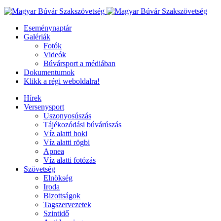
Eseménynaptár
Galériák
Fotók
Videók
Búvársport a médiában
Dokumentumok
Klikk a régi weboldalra!
Hírek
Versenysport
Uszonyosúszás
Tájékozódási búvárúszás
Víz alatti hoki
Víz alatti rögbi
Apnea
Víz alatti fotózás
Szövetség
Elnökség
Iroda
Bizottságok
Tagszervezetek
Szintidő