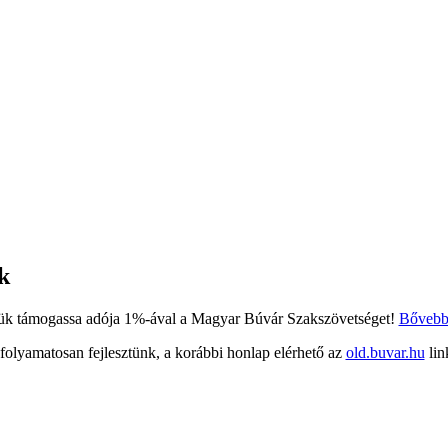
k
ük támogassa adója 1%-ával a Magyar Búvár Szakszövetséget!
Bőveb
 folyamatosan fejlesztünk, a korábbi honlap elérhető az
old.buvar.hu
lin