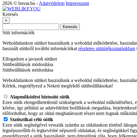
2026 © buvar.hu -
Adatvédelem
Impresszum
Keresés
×
Keresés
Süti információk
Weboldalunkon sütiket használunk a weboldal működtetése, használa
használt sütikről további információkat
részletes sütitájékoztatónkban
t
Elfogadom a javasolt sütiket
Sütibeállítások módosítása
Sütibeállítások módosítása
Weboldalunkon sütiket használunk a weboldal működtetése, használat
Kérlek, engedélyezd a Neked megfelelő sütibeállításokat!
Alapműködést biztosító sütik
Ezen sütik elengedhetetlenül szükségesek a weboldal működéséhez, ez
kérése, így például az adatvédelmi beállítások megadása, bejelentkezé
előfordulhat, hogy az oldal meghatározott részei nem fognak működni
Statisztikai célú sütik
Ezen sütik segítségével vesszük számba az oldalunkon történő látogatá
legnépszerűbb és legkevésbé népszerű oldalakat, és segítségükkel fig
engedélyezed a sütik használatát, nem értesülünk róla, hogy felkeres