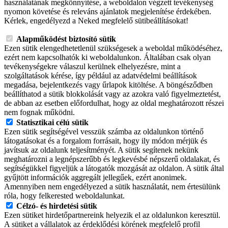
használatának megkönnyítése, a weboldalon végzett tevékenység
nyomon követése és releváns ajánlatok megjelenítése érdekében.
Kérlek, engedélyezd a Neked megfelelő sütibeállításokat!
Alapműködést biztosító sütik
Ezen sütik elengedhetetlenül szükségesek a weboldal működéséhez,
ezért nem kapcsolhatók ki weboldalunkon. Általában csak olyan
tevékenységekre válaszul kerülnek elhelyezésre, mint a
szolgáltatások kérése, így például az adatvédelmi beállítások
megadása, bejelentkezés vagy űrlapok kitöltése. A böngésződben
beállíthatod a sütik blokkolását vagy az azokra való figyelmeztetést,
de abban az esetben előfordulhat, hogy az oldal meghatározott részei
nem fognak működni.
Statisztikai célú sütik
Ezen sütik segítségével vesszük számba az oldalunkon történő
látogatásokat és a forgalom forrásait, hogy ily módon mérjük és
javítsuk az oldalunk teljesítményét. A sütik segítenek nekünk
meghatározni a legnépszerűbb és legkevésbé népszerű oldalakat, és
segítségükkel figyeljük a látogatók mozgását az oldalon. A sütik által
gyűjtött információk aggregált jellegűek, ezért anonimek.
Amennyiben nem engedélyezed a sütik használatát, nem értesülünk
róla, hogy felkerested weboldalunkat.
Célzó- és hirdetési sütik
Ezen sütiket hirdetőpartnereink helyezik el az oldalunkon keresztül.
A sütiket a vállalatok az érdeklődési körének megfelelő profil