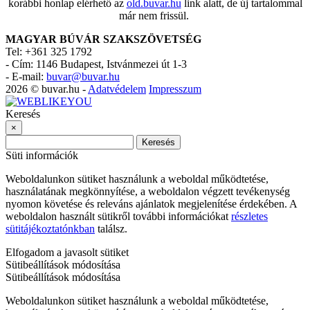
korábbi honlap elérhető az
old.buvar.hu
link alatt, de új tartalommal
már nem frissül.
MAGYAR BÚVÁR SZAKSZÖVETSÉG
Tel: +361 325 1792
-
Cím: 1146 Budapest, Istvánmezei út 1-3
-
E-mail:
buvar@buvar.hu
2026 © buvar.hu -
Adatvédelem
Impresszum
Keresés
×
Keresés
Süti információk
Weboldalunkon sütiket használunk a weboldal működtetése,
használatának megkönnyítése, a weboldalon végzett tevékenység
nyomon követése és releváns ajánlatok megjelenítése érdekében. A
weboldalon használt sütikről további információkat
részletes
sütitájékoztatónkban
találsz.
Elfogadom a javasolt sütiket
Sütibeállítások módosítása
Sütibeállítások módosítása
Weboldalunkon sütiket használunk a weboldal működtetése,