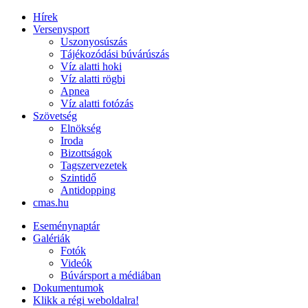
Hírek
Versenysport
Uszonyosúszás
Tájékozódási búvárúszás
Víz alatti hoki
Víz alatti rögbi
Apnea
Víz alatti fotózás
Szövetség
Elnökség
Iroda
Bizottságok
Tagszervezetek
Szintidő
Antidopping
cmas.hu
Eseménynaptár
Galériák
Fotók
Videók
Búvársport a médiában
Dokumentumok
Klikk a régi weboldalra!