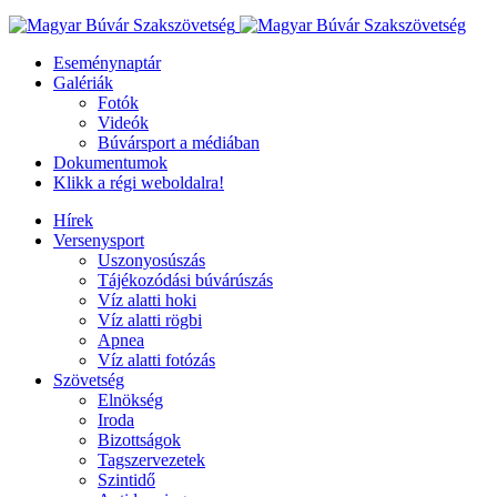
Eseménynaptár
Galériák
Fotók
Videók
Búvársport a médiában
Dokumentumok
Klikk a régi weboldalra!
Hírek
Versenysport
Uszonyosúszás
Tájékozódási búvárúszás
Víz alatti hoki
Víz alatti rögbi
Apnea
Víz alatti fotózás
Szövetség
Elnökség
Iroda
Bizottságok
Tagszervezetek
Szintidő