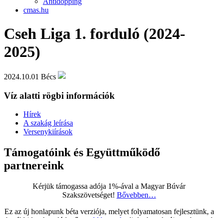
Antidopping
cmas.hu
Cseh Liga 1. forduló (2024-
2025)
2024.10.01
Bécs
Víz alatti rögbi információk
Hírek
A szakág leírása
Versenykiírások
Támogatóink és Együttműködő
partnereink
Kérjük támogassa adója 1%-ával a Magyar Búvár
Szakszövetséget!
Bővebben…
Ez az új honlapunk béta verziója, melyet folyamatosan fejlesztünk, a