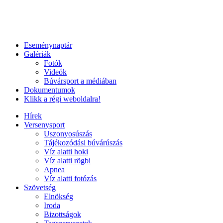
Eseménynaptár
Galériák
Fotók
Videók
Búvársport a médiában
Dokumentumok
Klikk a régi weboldalra!
Hírek
Versenysport
Uszonyosúszás
Tájékozódási búvárúszás
Víz alatti hoki
Víz alatti rögbi
Apnea
Víz alatti fotózás
Szövetség
Elnökség
Iroda
Bizottságok