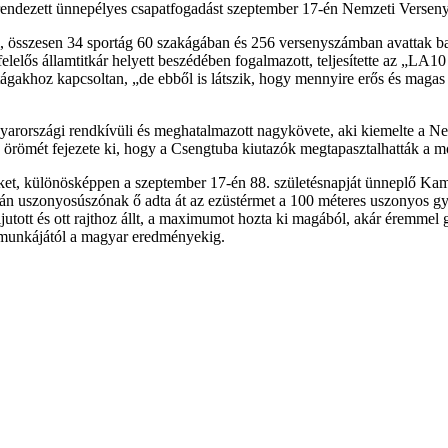
 rendezett ünnepélyes csapatfogadást szeptember 17-én Nemzeti Versen
l, összesen 34 sportág 60 szakágában és 256 versenyszámban avattak ba
felelős államtitkár helyett beszédében fogalmazott, teljesítette az „LA
sportágakhoz kapcsoltan, „de ebből is látszik, hogy mennyire erős és mag
arországi rendkívüli és meghatalmazott nagykövete, aki kiemelte a Ne
és örömét fejezete ki, hogy a Csengtuba kiutazók megtapasztalhatták a 
, különösképpen a szeptember 17-én 88. születésnapját ünneplő Kamuti J
sztián uszonyosúszónak ő adta át az ezüstérmet a 100 méteres uszonyos 
utott és ott rajthoz állt, a maximumot hozta ki magából, akár éremmel g
k munkájától a magyar eredményekig.