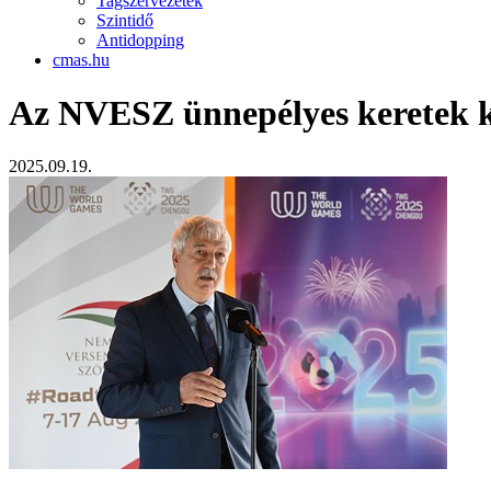
Tagszervezetek
Szintidő
Antidopping
cmas.hu
Az NVESZ ünnepélyes keretek kö
2025.09.19.