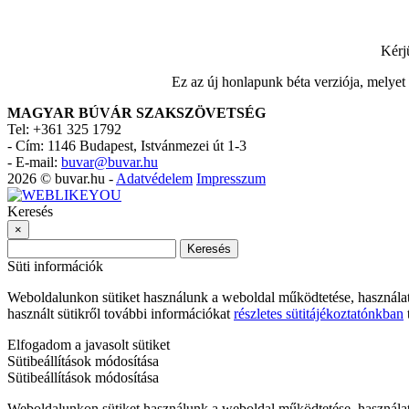
Kérj
Ez az új honlapunk béta verziója, melyet
MAGYAR BÚVÁR SZAKSZÖVETSÉG
Tel: +361 325 1792
-
Cím: 1146 Budapest, Istvánmezei út 1-3
-
E-mail:
buvar@buvar.hu
2026 © buvar.hu -
Adatvédelem
Impresszum
Keresés
×
Keresés
Süti információk
Weboldalunkon sütiket használunk a weboldal működtetése, használa
használt sütikről további információkat
részletes sütitájékoztatónkban
t
Elfogadom a javasolt sütiket
Sütibeállítások módosítása
Sütibeállítások módosítása
Weboldalunkon sütiket használunk a weboldal működtetése, használat