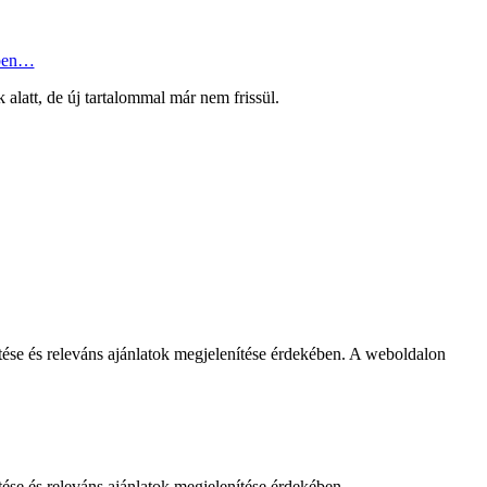
ben…
k alatt, de új tartalommal már nem frissül.
se és releváns ajánlatok megjelenítése érdekében. A weboldalon
e és releváns ajánlatok megjelenítése érdekében.