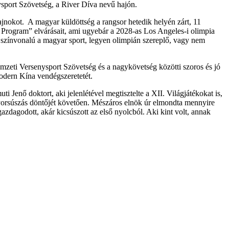
ysport Szövetség, a River Díva nevű hajón.
jnokot. A magyar küldöttség a rangsor hetedik helyén zárt, 11
10 Program” elvárásait, ami ugyebár a 2028-as Los Angeles-i olimpia
as színvonalú a magyar sport, legyen olimpián szereplő, vagy nem
mzeti Versenysport Szövetség és a nagykövetség közötti szoros és jó
modern Kína vendégszeretetét.
enő doktort, aki jelenlétével megtisztelte a XII. Világjátékokat is,
gyorsúszás döntőjét követően. Mészáros elnök úr elmondta mennyire
azdagodott, akár kicsúszott az első nyolcból. Aki kint volt, annak