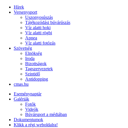
Hírek
Versenysport
Uszonyosúszás
Tájékozódási búvárúszás
Víz alatti hoki
Víz alatti rögbi
Apnea
Víz alatti fotózás
Szövetség
Elnökség
Iroda
Bizottságok
Tagszervezetek
Szintidő
Antidopping
cmas.hu
Eseménynaptár
Galériák
Fotók
Videók
Búvársport a médiában
Dokumentumok
Klikk a régi weboldalra!