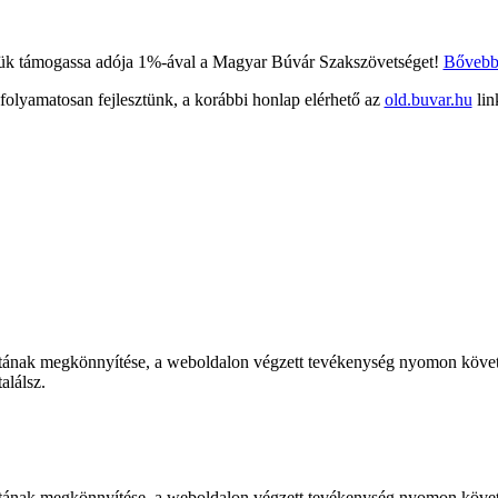
ük támogassa adója 1%-ával a Magyar Búvár Szakszövetséget!
Bőveb
 folyamatosan fejlesztünk, a korábbi honlap elérhető az
old.buvar.hu
lin
tának megkönnyítése, a weboldalon végzett tevékenység nyomon követé
alálsz.
ának megkönnyítése, a weboldalon végzett tevékenység nyomon követés