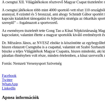
A csengtui XII. Világjátékokon résztvevő Magyar Csapat tiszteletére
A csengtui játékokon több mint 4000 sportoló vett részt 110 országbó
arannyal, 8 ezüsttel és 5 bronzzal, ami ahogy Schmidt Gábor sportért 
kapcsán kialakított támogatási és fejlesztési stratégia az ötkarikás 
szereplő” – fogalmazott a sportvezető.
Az eseményen tiszteletét tette Gong Tao a Kínai Népköztársaság Magy
kapcsolatot, valamint éltette a magyar sportolók kiváló eredményeit 
Dr. Mészáros János, az NVESZ elnöke is köszöntötte az egybegyűlteket
hiszen elutazott Csengtuba is a csapattal, valamint ott Szabó Szeba
büszke a teljes Világjátékok Magyar Csapatra, hiszen mindenki, aki kij
páratlan élményben volt része, minden értelemben, a kínai szervező
Forrás: Nemzeti Versenysport Szövetség
Facebook
Twitter
WhatsApp
LinkedIn
Apnea információk