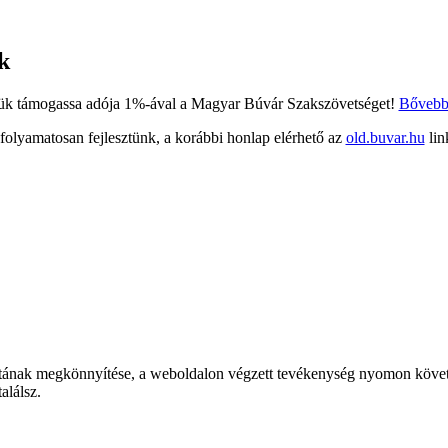
k
ük támogassa adója 1%-ával a Magyar Búvár Szakszövetséget!
Bőveb
 folyamatosan fejlesztünk, a korábbi honlap elérhető az
old.buvar.hu
lin
tának megkönnyítése, a weboldalon végzett tevékenység nyomon követé
alálsz.