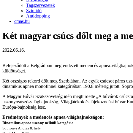
Tagszervezetek
Szintidő
Antidopping
cmas.hu
Két magyar csúcs dőlt meg a m
2022.06.16.
Befejeződött a Belgrádban megrendezett medencés apnea-világbajno
küldöttséget.
Két országos rekord dőlt meg Szerbiában. Az egyik csúcsot páros uszo
dinamikus apnea monofinnel kategóriában 190.8 méterig jutott. Sopro
A Magyar Búvár Szakszövetség idén meghirdette „A búvárok csúcsra 
uszonyosúszó-világbajnokság, Világjátékok és tájékozódási búvár Eur
Európa-bajnokság lesz.
Eredmények a medencés apnea-világbajnokságon:
Dinamikus apnea uszony nélküli kategória
Sopronyi András 8. hely