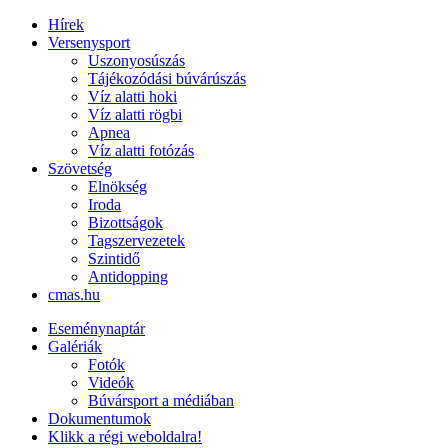
Hírek
Versenysport
Uszonyosúszás
Tájékozódási búvárúszás
Víz alatti hoki
Víz alatti rögbi
Apnea
Víz alatti fotózás
Szövetség
Elnökség
Iroda
Bizottságok
Tagszervezetek
Szintidő
Antidopping
cmas.hu
Eseménynaptár
Galériák
Fotók
Videók
Búvársport a médiában
Dokumentumok
Klikk a régi weboldalra!