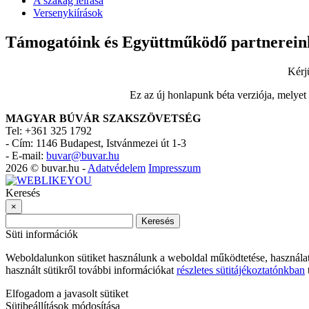
A szakág leírása
Versenykiírások
Támogatóink és Együttműködő partnerein
Kérj
Ez az új honlapunk béta verziója, melyet
MAGYAR BÚVÁR SZAKSZÖVETSÉG
Tel: +361 325 1792
-
Cím: 1146 Budapest, Istvánmezei út 1-3
-
E-mail:
buvar@buvar.hu
2026 © buvar.hu -
Adatvédelem
Impresszum
Keresés
×
Keresés
Süti információk
Weboldalunkon sütiket használunk a weboldal működtetése, használa
használt sütikről további információkat
részletes sütitájékoztatónkban
t
Elfogadom a javasolt sütiket
Sütibeállítások módosítása