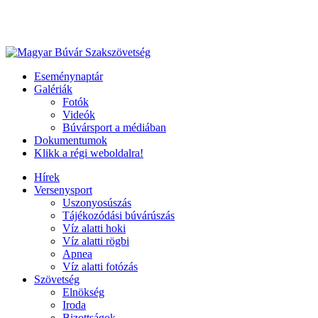
Eseménynaptár
Galériák
Fotók
Videók
Búvársport a médiában
Dokumentumok
Klikk a régi weboldalra!
Hírek
Versenysport
Uszonyosúszás
Tájékozódási búvárúszás
Víz alatti hoki
Víz alatti rögbi
Apnea
Víz alatti fotózás
Szövetség
Elnökség
Iroda
Bizottságok