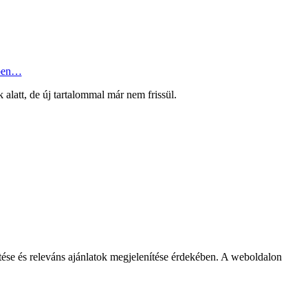
ben…
k alatt, de új tartalommal már nem frissül.
se és releváns ajánlatok megjelenítése érdekében. A weboldalon