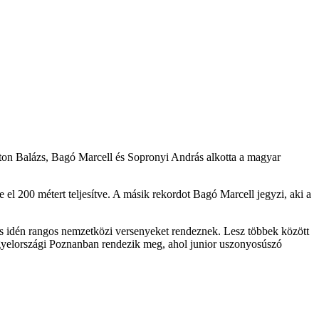
on Balázs, Bagó Marcell és Sopronyi András alkotta a magyar
l 200 métert teljesítve. A másik rekordot Bagó Marcell jegyzi, aki a
s idén rangos nemzetközi versenyeket rendeznek. Lesz többek között
ngyelországi Poznanban rendezik meg, ahol junior uszonyosúszó