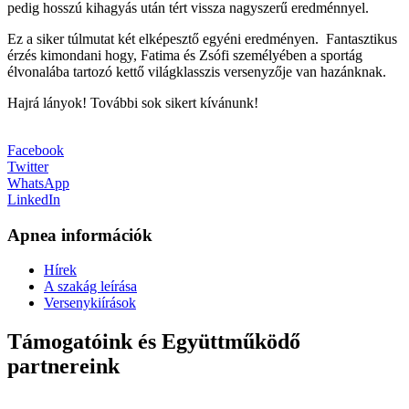
pedig hosszú kihagyás után tért vissza nagyszerű eredménnyel.
Ez a siker túlmutat két elképesztő egyéni eredményen. Fantasztikus
érzés kimondani hogy, Fatima és Zsófi személyében a sportág
élvonalába tartozó kettő világklasszis versenyzője van hazánknak.
Hajrá lányok! További sok sikert kívánunk!
Facebook
Twitter
WhatsApp
LinkedIn
Apnea információk
Hírek
A szakág leírása
Versenykiírások
Támogatóink és Együttműködő
partnereink