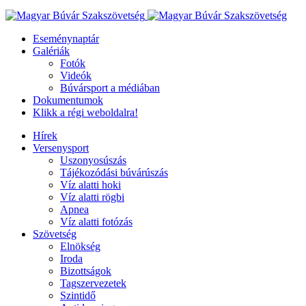
Eseménynaptár
Galériák
Fotók
Videók
Búvársport a médiában
Dokumentumok
Klikk a régi weboldalra!
Hírek
Versenysport
Uszonyosúszás
Tájékozódási búvárúszás
Víz alatti hoki
Víz alatti rögbi
Apnea
Víz alatti fotózás
Szövetség
Elnökség
Iroda
Bizottságok
Tagszervezetek
Szintidő