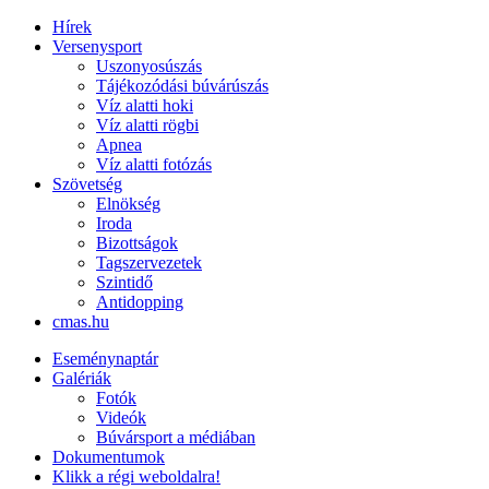
Hírek
Versenysport
Uszonyosúszás
Tájékozódási búvárúszás
Víz alatti hoki
Víz alatti rögbi
Apnea
Víz alatti fotózás
Szövetség
Elnökség
Iroda
Bizottságok
Tagszervezetek
Szintidő
Antidopping
cmas.hu
Eseménynaptár
Galériák
Fotók
Videók
Búvársport a médiában
Dokumentumok
Klikk a régi weboldalra!