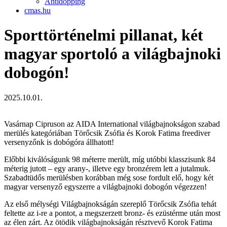
Antidopping
cmas.hu
Sporttörténelmi pillanat, két
magyar sportoló a világbajnoki
dobogón!
2025.10.01.
Vasárnap Cipruson az AIDA International világbajnokságon szabad
merülés kategóriában Törőcsik Zsófia és Korok Fatima freediver
versenyzőnk is dobógóra állhatott!
Előbbi kiválóságunk 98 méterre merült, míg utóbbi klasszisunk 84
méterig jutott – egy arany-, illetve egy bronzérem lett a jutalmuk.
Szabadtüdős merülésben korábban még sose fordult elő, hogy két
magyar versenyző egyszerre a világbajnoki dobogón végezzen!
Az első mélységi Világbajnokságán szereplő Törőcsik Zsófia tehát
feltette az i-re a pontot, a megszerzett bronz- és ezüstérme után most
az élen zárt. Az ötödik világbajnokságán résztvevő Korok Fatima