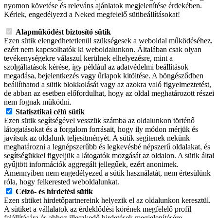
nyomon követése és releváns ajánlatok megjelenítése érdekében.
Kérlek, engedélyezd a Neked megfelelő sütibeállításokat!
Alapműködést biztosító sütik
Ezen sütik elengedhetetlenül szükségesek a weboldal működéséhez,
ezért nem kapcsolhatók ki weboldalunkon. Általában csak olyan
tevékenységekre válaszul kerülnek elhelyezésre, mint a
szolgáltatások kérése, így például az adatvédelmi beállítások
megadása, bejelentkezés vagy űrlapok kitöltése. A böngésződben
beállíthatod a sütik blokkolását vagy az azokra való figyelmeztetést,
de abban az esetben előfordulhat, hogy az oldal meghatározott részei
nem fognak működni.
Statisztikai célú sütik
Ezen sütik segítségével vesszük számba az oldalunkon történő
látogatásokat és a forgalom forrásait, hogy ily módon mérjük és
javítsuk az oldalunk teljesítményét. A sütik segítenek nekünk
meghatározni a legnépszerűbb és legkevésbé népszerű oldalakat, és
segítségükkel figyeljük a látogatók mozgását az oldalon. A sütik által
gyűjtött információk aggregált jellegűek, ezért anonimek.
Amennyiben nem engedélyezed a sütik használatát, nem értesülünk
róla, hogy felkerested weboldalunkat.
Célzó- és hirdetési sütik
Ezen sütiket hirdetőpartnereink helyezik el az oldalunkon keresztül.
A sütiket a vállalatok az érdeklődési körének megfelelő profil
felállítására és ahhoz illeszkedő hirdetések megjelenítésére