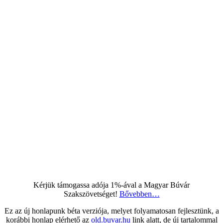
Kérjük támogassa adója 1%-ával a Magyar Búvár
Szakszövetséget!
Bővebben…
Ez az új honlapunk béta verziója, melyet folyamatosan fejlesztünk, a
korábbi honlap elérhető az
old.buvar.hu
link alatt, de új tartalommal