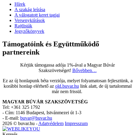
Hírek
A szakág leírása
A válogatott keret tagjai
Versenykiírások
Rajtlisták
Jegyzőkönyvek
Támogatóink és Együttműködő
partnereink
Kérjük támogassa adója 1%-ával a Magyar Búvár
Szakszövetséget!
Bővebben…
Ez az új honlapunk béta verziója, melyet folyamatosan fejlesztünk, a
korábbi honlap elérhető az
old.buvar.hu
link alatt, de új tartalommal
már nem frissül.
MAGYAR BÚVÁR SZAKSZÖVETSÉG
Tel: +361 325 1792
-
Cím: 1146 Budapest, Istvánmezei út 1-3
-
E-mail:
buvar@buvar.hu
2026 © buvar.hu -
Adatvédelem
Impresszum
Keresés