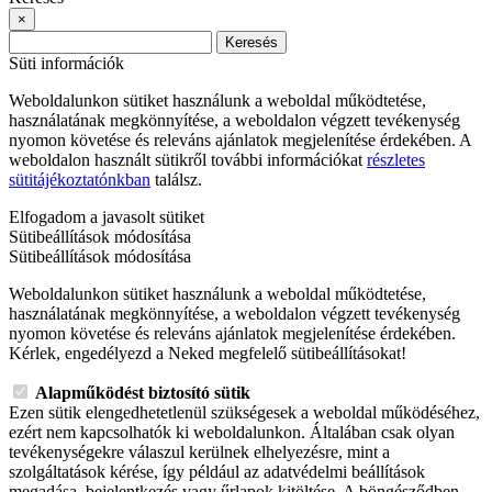
×
Keresés
Süti információk
Weboldalunkon sütiket használunk a weboldal működtetése,
használatának megkönnyítése, a weboldalon végzett tevékenység
nyomon követése és releváns ajánlatok megjelenítése érdekében. A
weboldalon használt sütikről további információkat
részletes
sütitájékoztatónkban
találsz.
Elfogadom a javasolt sütiket
Sütibeállítások módosítása
Sütibeállítások módosítása
Weboldalunkon sütiket használunk a weboldal működtetése,
használatának megkönnyítése, a weboldalon végzett tevékenység
nyomon követése és releváns ajánlatok megjelenítése érdekében.
Kérlek, engedélyezd a Neked megfelelő sütibeállításokat!
Alapműködést biztosító sütik
Ezen sütik elengedhetetlenül szükségesek a weboldal működéséhez,
ezért nem kapcsolhatók ki weboldalunkon. Általában csak olyan
tevékenységekre válaszul kerülnek elhelyezésre, mint a
szolgáltatások kérése, így például az adatvédelmi beállítások
megadása, bejelentkezés vagy űrlapok kitöltése. A böngésződben