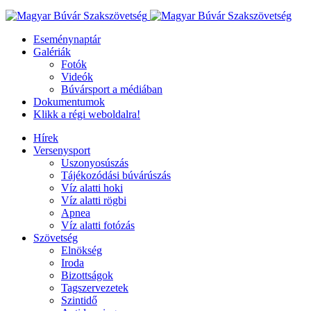
Eseménynaptár
Galériák
Fotók
Videók
Búvársport a médiában
Dokumentumok
Klikk a régi weboldalra!
Hírek
Versenysport
Uszonyosúszás
Tájékozódási búvárúszás
Víz alatti hoki
Víz alatti rögbi
Apnea
Víz alatti fotózás
Szövetség
Elnökség
Iroda
Bizottságok
Tagszervezetek
Szintidő