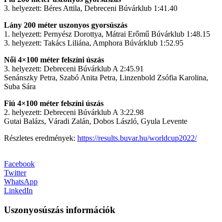
3. helyezett: Béres Attila, Debreceni Búvárklub 1:41.40
Lány 200 méter uszonyos gyorsúszás
1. helyezett: Pernyész Dorottya, Mátrai Erőmű Búvárklub 1:48.15
3. helyezett: Takács Liliána, Amphora Búvárklub 1:52.95
Női 4×100 méter felszíni úszás
3. helyezett: Debreceni Búvárklub A 2:45.91
Senánszky Petra, Szabó Anita Petra, Linzenbold Zsófia Karolina,
Suba Sára
Fiú 4×100 méter felszíni úszás
2. helyezett: Debreceni Búvárklub A 3:22.98
Gutai Balázs, Váradi Zalán, Dobos László, Gyula Levente
Részletes eredmények:
https://results.buvar.hu/worldcup2022/
Facebook
Twitter
WhatsApp
LinkedIn
Uszonyosúszás információk