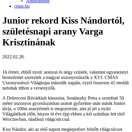
Antidopping
cmas.hu
Junior rekord Kiss Nándortól,
születésnapi arany Varga
Krisztinának
2022.02.28.
16 érmet, ebből nyolc aranyat és négy ezüstöt, valamint ugyanennyi
bronzérmet szereztek a magyar uszonyosúszók a XVI. CMAS
Uszonyosúszó Világkupa második napján, ezzel összesen 41 medált
tartottak itthon a versenyzők.
A Debreceni Búvárklub klasszisa, Senánszky Petra a szombati 50
méter uszonyos gyorsúszásban aratott győzelme után másik fontos
távja, a 100m aranyérmét is megszerezte, ami jó jel a nyári
Világjátékok előtt, hiszen öt éve épp ebben a két számban lett első
Wroclawban, ráadásul világcsúccsal.
Kiss Nándor, aki az első napon meglepetésre felnőtt világcsúcsot