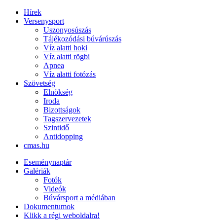
Hírek
Versenysport
Uszonyosúszás
Tájékozódási búvárúszás
Víz alatti hoki
Víz alatti rögbi
Apnea
Víz alatti fotózás
Szövetség
Elnökség
Iroda
Bizottságok
Tagszervezetek
Szintidő
Antidopping
cmas.hu
Eseménynaptár
Galériák
Fotók
Videók
Búvársport a médiában
Dokumentumok
Klikk a régi weboldalra!