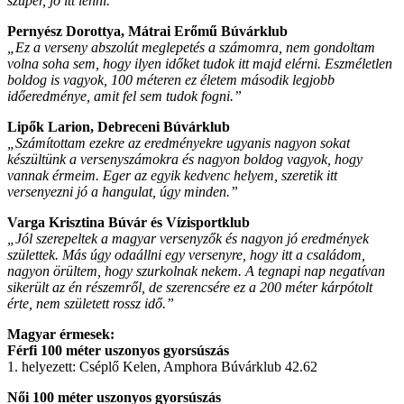
szuper, jó itt lenni.”
Pernyész Dorottya, Mátrai Erőmű Búvárklub
„Ez a verseny abszolút meglepetés a számomra, nem gondoltam
volna soha sem, hogy ilyen időket tudok itt majd elérni. Eszméletlen
boldog is vagyok, 100 méteren ez életem második legjobb
időeredménye, amit fel sem tudok fogni.”
Lipők Larion, Debreceni Búvárklub
„Számítottam ezekre az eredményekre ugyanis nagyon sokat
készültünk a versenyszámokra és nagyon boldog vagyok, hogy
vannak érmeim. Eger az egyik kedvenc helyem, szeretik itt
versenyezni jó a hangulat, úgy minden.”
Varga Krisztina Búvár és Vízisportklub
„Jól szerepeltek a magyar versenyzők és nagyon jó eredmények
születtek. Más úgy odaállni egy versenyre, hogy itt a családom,
nagyon örültem, hogy szurkolnak nekem. A tegnapi nap negatívan
sikerült az én részemről, de szerencsére ez a 200 méter kárpótolt
érte, nem született rossz idő.”
Magyar érmesek:
Férfi 100 méter uszonyos gyorsúszás
1. helyezett: Cséplő Kelen, Amphora Búvárklub 42.62
Női 100 méter uszonyos gyorsúszás