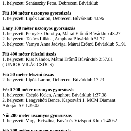
1. helyezett: Senánszky Petra, Debreceni Búvárklub
Fiú 100 méter uszonyos gyorsúszás
1. helyezett: Lipők Larion, Debreceni Búvárklub 43.96
Lány 100 méter uszonyos gyorsúszás
1. helyezett: Pernyész Dorottya, Mátrai Erőmű Búvárklub 48.27
2. helyezett: Takács Liliána, Amphora Búvárklub 51.77
3. helyezett: Varnyu Anna Jadviga, Mátrai Erőmű Búvárklub 51.91
Fiú 400 méter felszíni úszás
1. helyezett: Kiss Nándor, Mátrai Erőmű Búvárklub 2:57.81
(JUNIOR VILÁGCSÚCS)
Fiú 50 méter felszíni úszás
2. helyezett: Lipők Larion, Debreceni Búvárklub 17.23
Férfi 200 méter uszonyos gyorsúszás
1. helyezett: Cséplő Kelen, Amphora Búvárklub 1:37.38
2. helyezett: Lengyeltóti Bence, Kaposvári 1. MCM Diamant
Adorján SE 1:39.02
Női 200 méter uszonyos gyorsúszás
1. helyezett: Varga Krisztina, Búvár és Vízisport Klub 1:46.62
Fiú 200 méter uszonyos gyorsúszás