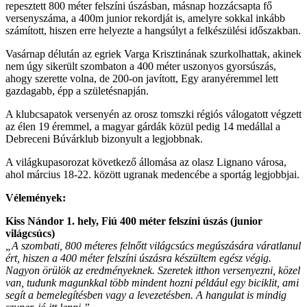
repesztett 800 méter felszíni úszásban, másnap hozzácsapta fő
versenyszáma, a 400m junior rekordját is, amelyre sokkal inkább
számított, hiszen erre helyezte a hangsúlyt a felkészülési időszakban.
Vasárnap délután az egriek Varga Krisztinának szurkolhattak, akinek
nem úgy sikerült szombaton a 400 méter uszonyos gyorsúszás,
ahogy szerette volna, de 200-on javított, Egy aranyéremmel lett
gazdagabb, épp a születésnapján.
A klubcsapatok versenyén az orosz tomszki régiós válogatott végzett
az élen 19 éremmel, a magyar gárdák közül pedig 14 medállal a
Debreceni Búvárklub bizonyult a legjobbnak.
A világkupasorozat következő állomása az olasz Lignano városa,
ahol március 18-22. között ugranak medencébe a sportág legjobbjai.
Vélemények:
Kiss Nándor 1. hely, Fiú 400 méter felszíni úszás (junior
világcsúcs)
„A szombati, 800 méteres felnőtt világcsúcs megúszására váratlanul
ért, hiszen a 400 méter felszíni úszásra készültem egész végig.
Nagyon örülök az eredményeknek. Szeretek itthon versenyezni, közel
van, tudunk magunkkal több mindent hozni például egy biciklit, ami
segít a bemelegítésben vagy a levezetésben. A hangulat is mindig