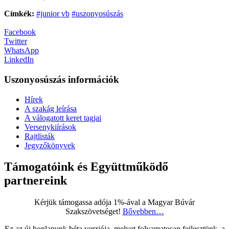
Címkék:
#junior vb
#uszonyosúszás
Facebook
Twitter
WhatsApp
LinkedIn
Uszonyosúszás információk
Hírek
A szakág leírása
A válogatott keret tagjai
Versenykiírások
Rajtlisták
Jegyzőkönyvek
Támogatóink és Együttműködő
partnereink
Kérjük támogassa adója 1%-ával a Magyar Búvár
Szakszövetséget!
Bővebben…
Ez az új honlapunk béta verziója, melyet folyamatosan fejlesztünk, a