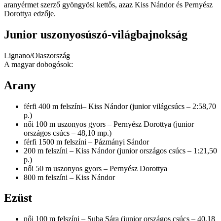
aranyérmet szerző gyöngyösi kettős, azaz Kiss Nándor és Pernyész
Dorottya edzője.
Junior uszonyosúszó-világbajnokság
Lignano/Olaszország
A magyar dobogósok:
Arany
férfi 400 m felszíni– Kiss Nándor (junior világcsúcs – 2:58,70
p.)
női 100 m uszonyos gyors – Pernyész Dorottya (junior
országos csúcs – 48,10 mp.)
férfi 1500 m felszíni – Pázmányi Sándor
200 m felszíni – Kiss Nándor (junior országos csúcs – 1:21,50
p.)
női 50 m uszonyos gyors – Pernyész Dorottya
800 m felszíni – Kiss Nándor
Ezüst
női 100 m felszíni – Suba Sára (junior országos csúcs – 40,18