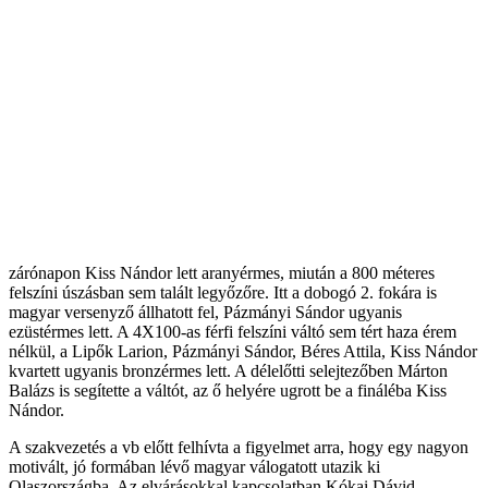
zárónapon Kiss Nándor lett aranyérmes, miután a 800 méteres
felszíni úszásban sem talált legyőzőre. Itt a dobogó 2. fokára is
magyar versenyző állhatott fel, Pázmányi Sándor ugyanis
ezüstérmes lett. A 4X100-as férfi felszíni váltó sem tért haza érem
nélkül, a Lipők Larion, Pázmányi Sándor, Béres Attila, Kiss Nándor
kvartett ugyanis bronzérmes lett. A délelőtti selejtezőben Márton
Balázs is segítette a váltót, az ő helyére ugrott be a fináléba Kiss
Nándor.
A szakvezetés a vb előtt felhívta a figyelmet arra, hogy egy nagyon
motivált, jó formában lévő magyar válogatott utazik ki
Olaszországba. Az elvárásokkal kapcsolatban Kókai Dávid