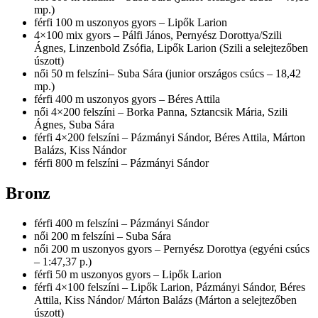
mp.)
férfi 100 m uszonyos gyors – Lipők Larion
4×100 mix gyors – Pálfi János, Pernyész Dorottya/Szili
Ágnes, Linzenbold Zsófia, Lipők Larion (Szili a selejtezőben
úszott)
női 50 m felszíni– Suba Sára (junior országos csúcs – 18,42
mp.)
férfi 400 m uszonyos gyors – Béres Attila
női 4×200 felszíni – Borka Panna, Sztancsik Mária, Szili
Ágnes, Suba Sára
férfi 4×200 felszíni – Pázmányi Sándor, Béres Attila, Márton
Balázs, Kiss Nándor
férfi 800 m felszíni – Pázmányi Sándor
Bronz
férfi 400 m felszíni – Pázmányi Sándor
női 200 m felszíni – Suba Sára
női 200 m uszonyos gyors – Pernyész Dorottya (egyéni csúcs
– 1:47,37 p.)
férfi 50 m uszonyos gyors – Lipők Larion
férfi 4×100 felszíni – Lipők Larion, Pázmányi Sándor, Béres
Attila, Kiss Nándor/ Márton Balázs (Márton a selejtezőben
úszott)