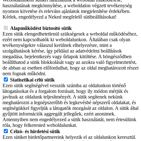
használatának megkönnyítése, a weboldalon végzett tevékenység
nyomon követése és releváns ajánlatok megjelenítése érdekében.
Kérlek, engedélyezd a Neked megfelelő sütibeállításokat!
Alapműködést biztosító sütik
Ezen sütik elengedhetetlenül szükségesek a weboldal működéséhez,
ezért nem kapcsolhatók ki weboldalunkon. Általában csak olyan
tevékenységekre válaszul kerülnek elhelyezésre, mint a
szolgáltatások kérése, így például az adatvédelmi beállítások
megadása, bejelentkezés vagy űrlapok kitöltése. A böngésződben
beállíthatod a sütik blokkolását vagy az azokra való figyelmeztetést,
de abban az esetben előfordulhat, hogy az oldal meghatározott részei
nem fognak működni.
Statisztikai célú sütik
Ezen sütik segítségével vesszük számba az oldalunkon történő
látogatásokat és a forgalom forrásait, hogy ily módon mérjük és
javítsuk az oldalunk teljesítményét. A sütik segítenek nekünk
meghatározni a legnépszerűbb és legkevésbé népszerű oldalakat, és
segítségükkel figyeljük a látogatók mozgását az oldalon. A sütik által
gyűjtött információk aggregált jellegűek, ezért anonimek.
Amennyiben nem engedélyezed a sütik használatát, nem értesülünk
róla, hogy felkerested weboldalunkat.
Célzó- és hirdetési sütik
Ezen sütiket hirdetőpartnereink helyezik el az oldalunkon keresztül.