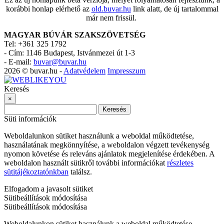
korábbi honlap elérhető az
old.buvar.hu
link alatt, de új tartalommal
már nem frissül.
MAGYAR BÚVÁR SZAKSZÖVETSÉG
Tel: +361 325 1792
-
Cím: 1146 Budapest, Istvánmezei út 1-3
-
E-mail:
buvar@buvar.hu
2026 © buvar.hu -
Adatvédelem
Impresszum
Keresés
×
Keresés
Süti információk
Weboldalunkon sütiket használunk a weboldal működtetése,
használatának megkönnyítése, a weboldalon végzett tevékenység
nyomon követése és releváns ajánlatok megjelenítése érdekében. A
weboldalon használt sütikről további információkat
részletes
sütitájékoztatónkban
találsz.
Elfogadom a javasolt sütiket
Sütibeállítások módosítása
Sütibeállítások módosítása
Weboldalunkon sütiket használunk a weboldal működtetése,