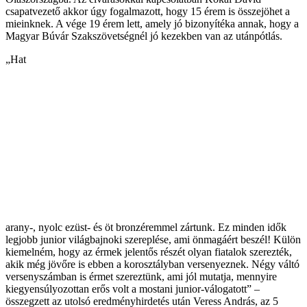
csapatvezető akkor úgy fogalmazott, hogy 15 érem is összejöhet a
mieinknek. A vége 19 érem lett, amely jó bizonyítéka annak, hogy a
Magyar Búvár Szakszövetségnél jó kezekben van az utánpótlás.
„Hat
arany-, nyolc ezüst- és öt bronzéremmel zártunk. Ez minden idők
legjobb junior világbajnoki szereplése, ami önmagáért beszél! Külön
kiemelném, hogy az érmek jelentős részét olyan fiatalok szerezték,
akik még jövőre is ebben a korosztályban versenyeznek. Négy váltó
versenyszámban is érmet szereztünk, ami jól mutatja, mennyire
kiegyensúlyozottan erős volt a mostani junior-válogatott” –
összegzett az utolsó eredményhirdetés után Veress András, az 5