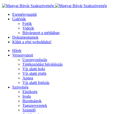
Eseménynaptár
Galériák
Fotók
Videók
Búvársport a médiában
Dokumentumok
Klikk a régi weboldalra!
Hírek
Versenysport
Uszonyosúszás
Tájékozódási búvárúszás
Víz alatti hoki
Víz alatti rögbi
Apnea
Víz alatti fotózás
Szövetség
Elnökség
Iroda
Bizottságok
Tagszervezetek
Szintidő