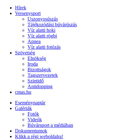
Hírek
Versenysport
Uszonyosúszás
Tájékozódási búvárúszás
Víz alatti hoki
Víz alatti rögbi
Apnea
Víz alatti fotózás
Szövetség
Elnökség
Iroda
Bizottságok
Tagszervezetek
Szintidő
Antidopping
cmas.hu
Eseménynaptár
Galériák
Fotók
Videók
Búvársport a médiában
Dokumentumok
Klikk a régi weboldalra!