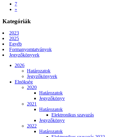
7
»
Kategóriák
2023
2025
Egyéb
Formanyomtatványok
Jegyzőkönyvek
2026
Határozatok
Jegyzőkönyvek
Elnökség
2020
Határozatok
Jegyzőkönyv
2021
Határozatok
Elektronikus szavazás
Jegyzőkönyv
2022
Határozatok
Elektronikus szavazás 2022