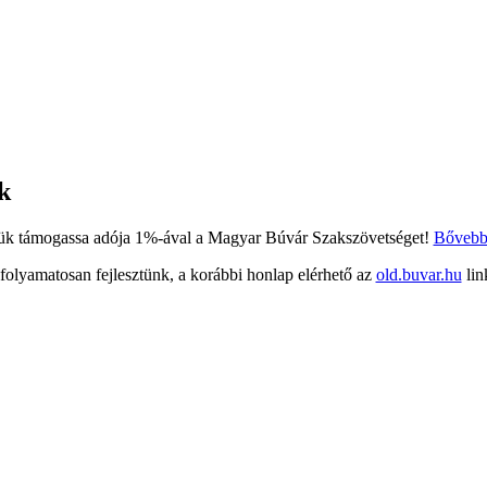
k
ük támogassa adója 1%-ával a Magyar Búvár Szakszövetséget!
Bőveb
 folyamatosan fejlesztünk, a korábbi honlap elérhető az
old.buvar.hu
lin