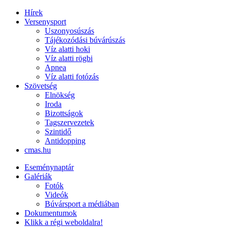
Hírek
Versenysport
Uszonyosúszás
Tájékozódási búvárúszás
Víz alatti hoki
Víz alatti rögbi
Apnea
Víz alatti fotózás
Szövetség
Elnökség
Iroda
Bizottságok
Tagszervezetek
Szintidő
Antidopping
cmas.hu
Eseménynaptár
Galériák
Fotók
Videók
Búvársport a médiában
Dokumentumok
Klikk a régi weboldalra!