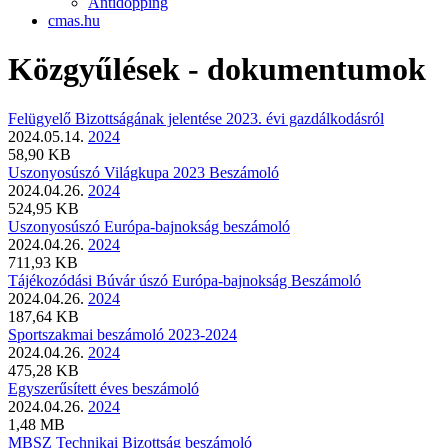
Antidopping
cmas.hu
Közgyűlések
- dokumentumok
Felügyelő Bizottságának jelentése 2023. évi gazdálkodásról
2024.05.14.
2024
58,90 KB
Uszonyosúszó Világkupa 2023 Beszámoló
2024.04.26.
2024
524,95 KB
Uszonyosúszó Európa-bajnokság beszámoló
2024.04.26.
2024
711,93 KB
Tájékozódási Búvár úszó Európa-bajnokság Beszámoló
2024.04.26.
2024
187,64 KB
Sportszakmai beszámoló 2023-2024
2024.04.26.
2024
475,28 KB
Egyszerűsített éves beszámoló
2024.04.26.
2024
1,48 MB
MBSZ Technikai Bizottság beszámoló