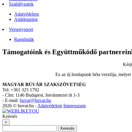
Szabályzatok
Adatvédelem
Antidopping
Versenysport
Ranglisták
Támogatóink és Együttműködő partnerein
Kérj
Ez az új honlapunk béta verziója, melyet
MAGYAR BÚVÁR SZAKSZÖVETSÉG
Tel: +361 325 1792
-
Cím: 1146 Budapest, Istvánmezei út 1-3
-
E-mail:
buvar@buvar.hu
2026 © buvar.hu -
Adatvédelem
Impresszum
Keresés
×
Keresés