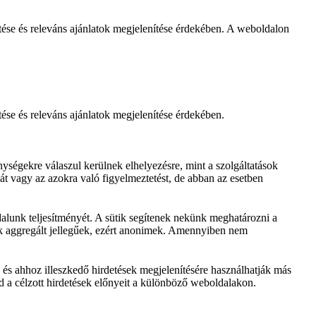
se és releváns ajánlatok megjelenítése érdekében. A weboldalon
e és releváns ajánlatok megjelenítése érdekében.
ségekre válaszul kerülnek elhelyezésre, mint a szolgáltatások
át vagy az azokra való figyelmeztetést, de abban az esetben
dalunk teljesítményét. A sütik segítenek nekünk meghatározni a
iók aggregált jellegűek, ezért anonimek. Amennyiben nem
ra és ahhoz illeszkedő hirdetések megjelenítésére használhatják más
 a célzott hirdetések előnyeit a különböző weboldalakon.