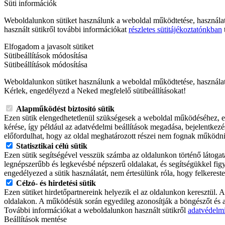
Süti információk
Weboldalunkon sütiket használunk a weboldal működtetése, használa
használt sütikről további információkat
részletes sütitájékoztatónkban
t
Elfogadom a javasolt sütiket
Sütibeállítások módosítása
Sütibeállítások módosítása
Weboldalunkon sütiket használunk a weboldal működtetése, használat
Kérlek, engedélyezd a Neked megfelelő sütibeállításokat!
Alapműködést biztosító sütik
Ezen sütik elengedhetetlenül szükségesek a weboldal működéséhez, ez
kérése, így például az adatvédelmi beállítások megadása, bejelentkezé
előfordulhat, hogy az oldal meghatározott részei nem fognak működni
Statisztikai célú sütik
Ezen sütik segítségével vesszük számba az oldalunkon történő látogatá
legnépszerűbb és legkevésbé népszerű oldalakat, és segítségükkel fig
engedélyezed a sütik használatát, nem értesülünk róla, hogy felkeres
Célzó- és hirdetési sütik
Ezen sütiket hirdetőpartnereink helyezik el az oldalunkon keresztül. A 
oldalakon. A működésük során egyedileg azonosítják a böngészőt és 
További információkat a weboldalunkon használt sütikről
adatvédelm
Beállítások mentése