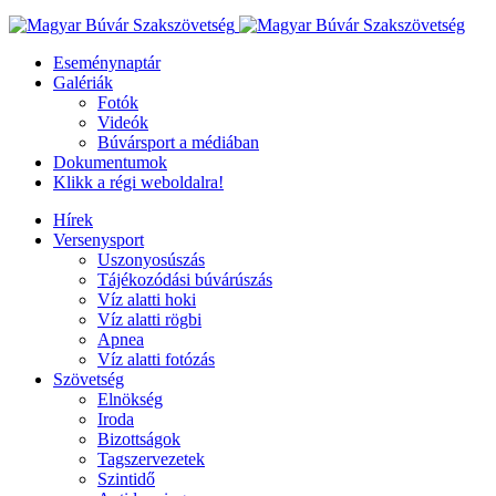
Eseménynaptár
Galériák
Fotók
Videók
Búvársport a médiában
Dokumentumok
Klikk a régi weboldalra!
Hírek
Versenysport
Uszonyosúszás
Tájékozódási búvárúszás
Víz alatti hoki
Víz alatti rögbi
Apnea
Víz alatti fotózás
Szövetség
Elnökség
Iroda
Bizottságok
Tagszervezetek
Szintidő