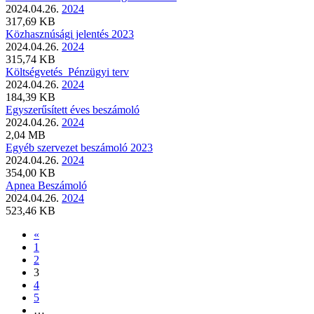
2024.04.26.
2024
317,69 KB
Közhasznúsági jelentés 2023
2024.04.26.
2024
315,74 KB
Költségvetés_Pénzügyi terv
2024.04.26.
2024
184,39 KB
Egyszerűsített éves beszámoló
2024.04.26.
2024
2,04 MB
Egyéb szervezet beszámoló 2023
2024.04.26.
2024
354,00 KB
Apnea Beszámoló
2024.04.26.
2024
523,46 KB
«
1
2
3
4
5
…