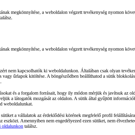
tának megkönnyítése, a weboldalon végzett tevékenység nyomon követé
alálsz.
ának megkönnyítése, a weboldalon végzett tevékenység nyomon követés
ért nem kapcsolhatók ki weboldalunkon. Általában csak olyan tevékeny
s vagy űrlapok kitöltése. A böngésződben beállíthatod a sütik blokkolás
.
sokat és a forgalom forrásait, hogy ily módon mérjük és javítsuk az ol
yeljük a látogatók mozgását az oldalon. A sütik által gyűjtött informác
ted weboldalunkat.
sütiket a vállalatok az érdeklődési körének megfelelő profil felállításá
az eszközt. Amennyiben nem engedélyezed ezen sütiket, nem élvezheted
i oldalunkon
találsz.