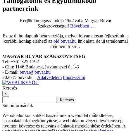
Támogatóink és Együttműködő
partnereink
Kérjük támogassa adója 1%-ával a Magyar Búvár
Szakszövetséget!
Bővebben…
Ez az új honlapunk béta verziója, melyet folyamatosan fejlesztünk, a
korábbi honlap elérhető az
old.buvar.hu
link alatt, de új tartalommal
már nem frissül.
MAGYAR BÚVÁR SZAKSZÖVETSÉG
Tel: +361 325 1792
-
Cím: 1146 Budapest, Istvánmezei út 1-3
-
E-mail:
buvar@buvar.hu
2026 © buvar.hu -
Adatvédelem
Impresszum
Keresés
×
Keresés
Süti információk
Weboldalunkon sütiket használunk a weboldal működtetése,
használatának megkönnyítése, a weboldalon végzett tevékenység
nyomon követése és releváns ajánlatok megjelenítése érdekében. A