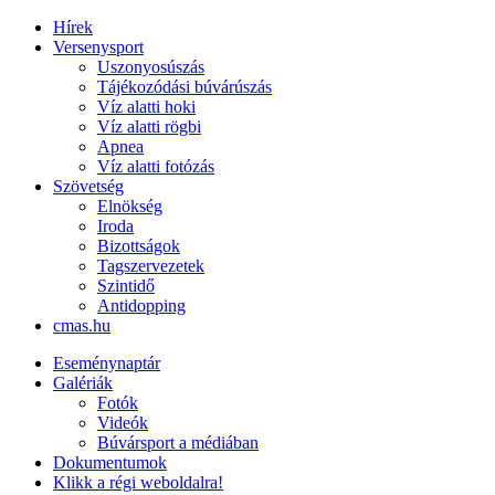
Hírek
Versenysport
Uszonyosúszás
Tájékozódási búvárúszás
Víz alatti hoki
Víz alatti rögbi
Apnea
Víz alatti fotózás
Szövetség
Elnökség
Iroda
Bizottságok
Tagszervezetek
Szintidő
Antidopping
cmas.hu
Eseménynaptár
Galériák
Fotók
Videók
Búvársport a médiában
Dokumentumok
Klikk a régi weboldalra!