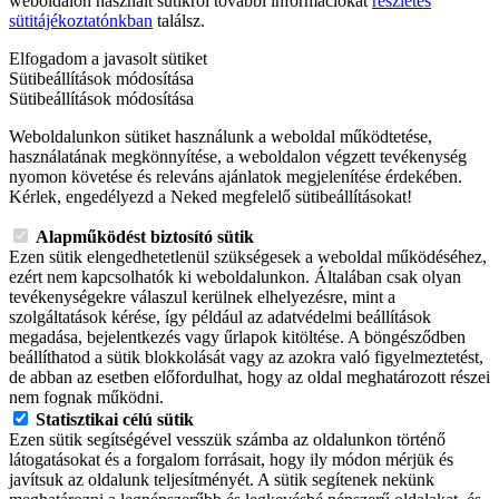
weboldalon használt sütikről további információkat
részletes
sütitájékoztatónkban
találsz.
Elfogadom a javasolt sütiket
Sütibeállítások módosítása
Sütibeállítások módosítása
Weboldalunkon sütiket használunk a weboldal működtetése,
használatának megkönnyítése, a weboldalon végzett tevékenység
nyomon követése és releváns ajánlatok megjelenítése érdekében.
Kérlek, engedélyezd a Neked megfelelő sütibeállításokat!
Alapműködést biztosító sütik
Ezen sütik elengedhetetlenül szükségesek a weboldal működéséhez,
ezért nem kapcsolhatók ki weboldalunkon. Általában csak olyan
tevékenységekre válaszul kerülnek elhelyezésre, mint a
szolgáltatások kérése, így például az adatvédelmi beállítások
megadása, bejelentkezés vagy űrlapok kitöltése. A böngésződben
beállíthatod a sütik blokkolását vagy az azokra való figyelmeztetést,
de abban az esetben előfordulhat, hogy az oldal meghatározott részei
nem fognak működni.
Statisztikai célú sütik
Ezen sütik segítségével vesszük számba az oldalunkon történő
látogatásokat és a forgalom forrásait, hogy ily módon mérjük és
javítsuk az oldalunk teljesítményét. A sütik segítenek nekünk