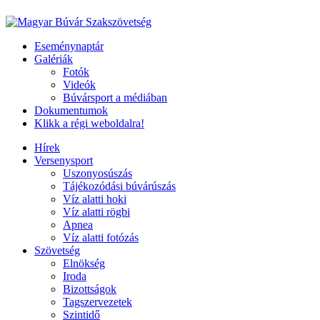
Eseménynaptár
Galériák
Fotók
Videók
Búvársport a médiában
Dokumentumok
Klikk a régi weboldalra!
Hírek
Versenysport
Uszonyosúszás
Tájékozódási búvárúszás
Víz alatti hoki
Víz alatti rögbi
Apnea
Víz alatti fotózás
Szövetség
Elnökség
Iroda
Bizottságok
Tagszervezetek
Szintidő